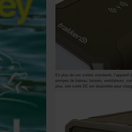
En plus de ces sorties standards, l’appareil
pompes de bateau, lampes, ventilateurs, so
plus, une sortie DC est disponible pour charg