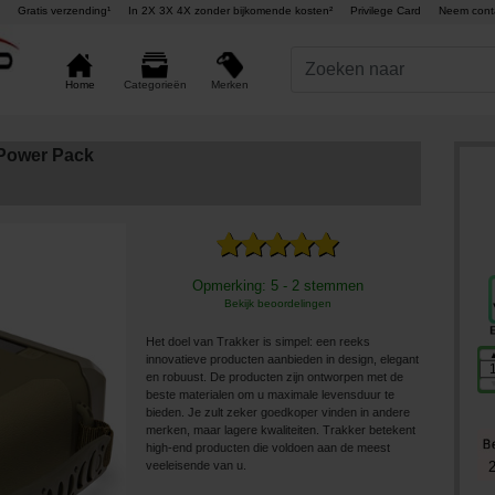
Gratis verzending¹
In 2X 3X 4X zonder bijkomende kosten²
Privilege Card
Neem cont
Merken
Home
Categorieën
 Power Pack
Opmerking: 5 - 2 stemmen
Bekijk beoordelingen
Het doel van Trakker is simpel: een reeks
innovatieve producten aanbieden in design, elegant
en robuust. De producten zijn ontworpen met de
beste materialen om u maximale levensduur te
bieden. Je zult zeker goedkoper vinden in andere
merken, maar lagere kwaliteiten. Trakker betekent
high-end producten die voldoen aan de meest
veeleisende van u.