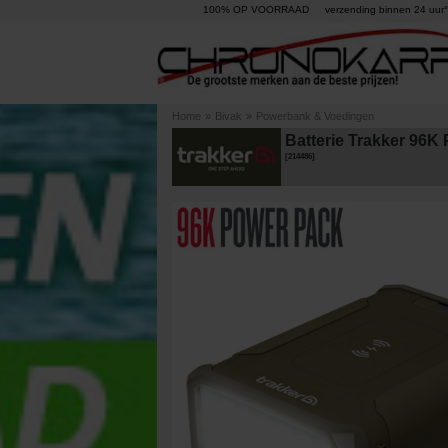
100% OP VOORRAAD
verzending binnen 24 uur°
Home
»
Bivak
»
Powerbank & Voedingen
Batterie Trakker 96K
[
214486
]