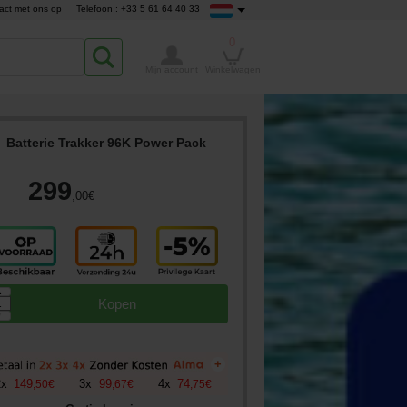
act met ons op
Telefoon : +33 5 61 64 40 33
0
Mijn account
Winkelwagen
Batterie Trakker 96K Power Pack
299
,00
€
▲
Kopen
▼
+
2
x
149
3
x
99
4
x
74
,
50
€
,
67
€
,
75
€