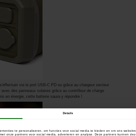
t s'effectuer via le port USB-C PD ou grâce au chargeur secteur
r avec des panneaux solaires grâce au contrôleur de charge
s en énergie, cette batterie saura y répondre !
Details
rtenties te personaliseren, om functies voor social media te bieden en om ons website
e met onze partners voor social media, adverteren en analyse. Deze partners kunnen 