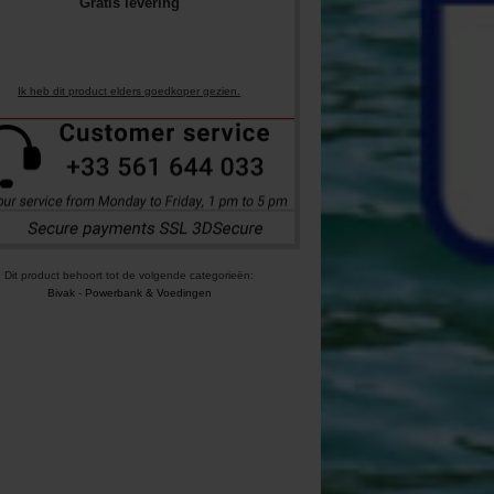
Gratis levering
Ik heb dit product elders goedkoper gezien.
Dit product behoort tot de volgende categorieën:
Bivak
-
Powerbank & Voedingen