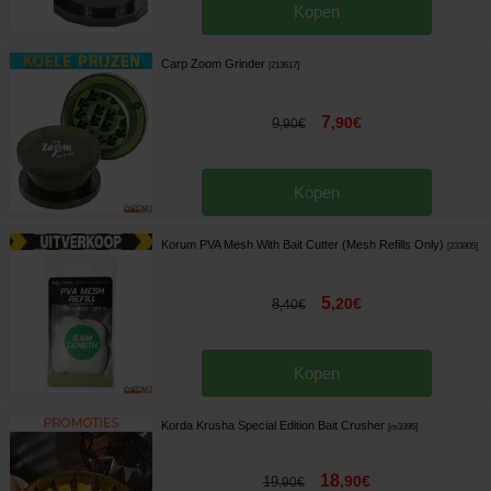
Kopen
Carp Zoom Grinder
[
213617
]
7
,
90
€
9
,
90
€
Kopen
Korum PVA Mesh With Bait Cutter (Mesh Refills Only)
[
233805
]
5
,
20
€
8
,
40
€
Kopen
Korda Krusha Special Edition Bait Crusher
[
m3395
]
18
,
90
€
19
,
90
€