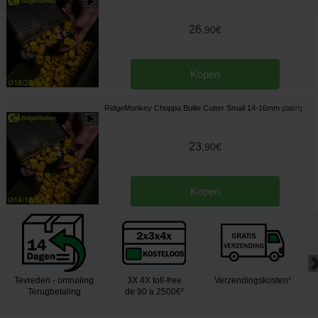
26
,
90
€
Kopen
RidgeMonkey Choppa Boilie Cutter Small 14-16mm
[
233277
]
23
,
90
€
Kopen
Tevreden - omruiling
3X 4X toll-free
Verzendingskosten¹
Terugbetaling
de 90 a 2500€²