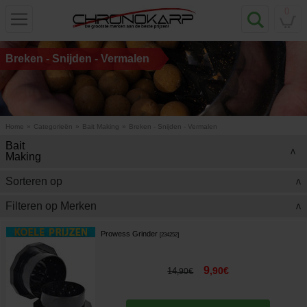
0
Breken - Snijden - Vermalen
Home
»
Categorieën
»
Bait Making
»
Breken - Snijden - Vermalen
Bait
>
Making
Sorteren op
>
Filteren op Merken
>
Prowess Grinder
[
234252
]
9
,
90
€
14
,
90
€