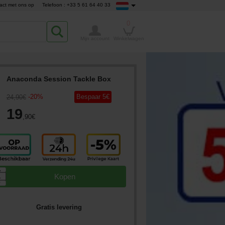
act met ons op
Telefoon : +33 5 61 64 40 33
0
Mijn account
Winkelwagen
Anaconda Session Tackle Box
-
20
%
Bespaar
5
€
24
,90
€
19
,90
€
▲
Kopen
▼
Gratis levering