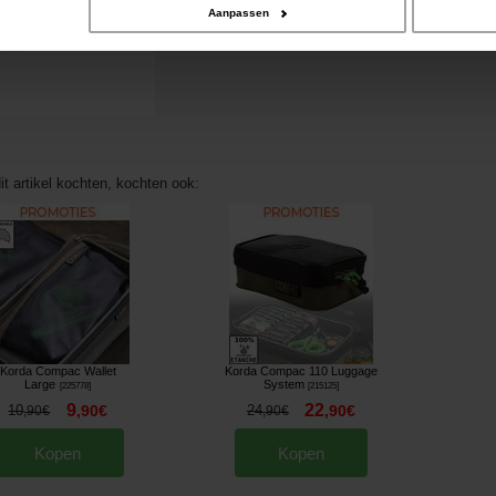
Aanpassen
it artikel kochten, kochten ook:
Korda Compac Wallet
Korda Compac 110 Luggage
Large
System
[
225778
]
[
215125
]
9
22
10
,
90
€
24
,
90
€
,
90
€
,
90
€
Kopen
Kopen