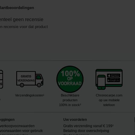
lantbeoordelingen
nteel geen recensie
en recensie voor dat product
Verzendingskosten¹
Beschikbare
Chronocarpe.com
²
producten
op uw mobiele
100% in stock³
telefoon
eggingen
Uw voordelen
verkoopvoorwaarden
Gratis verzending vanaf € 199¹
voorwaarden voor gebruik
Betaling door overschrijving