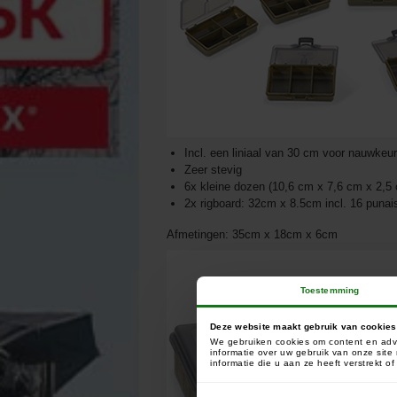
Incl. een liniaal van 30 cm voor nauwkeur
Zeer stevig
6x kleine dozen (10,6 cm x 7,6 cm x 2,5
2x rigboard: 32cm x 8.5cm incl. 16 punai
Afmetingen: 35cm x 18cm x 6cm
Toestemming
Deze website maakt gebruik van cookies
We gebruiken cookies om content en adve
informatie over uw gebruik van onze sit
informatie die u aan ze heeft verstrekt 