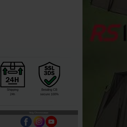
Shipping
Betaling CB
24h
secure 100%
Volg Chronocarpe