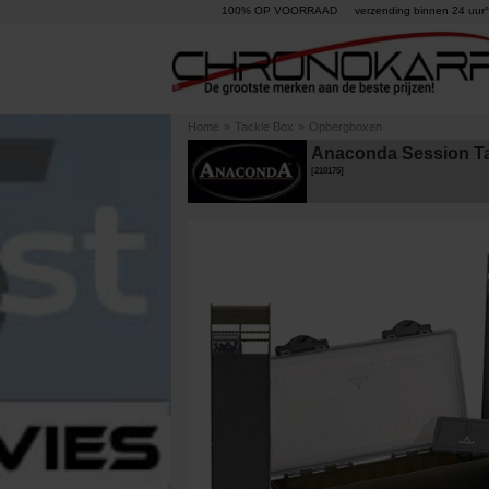
100% OP VOORRAAD
verzending binnen 24 uur°
Home
»
Tackle Box
»
Opbergboxen
Anaconda Session T
[
210175
]