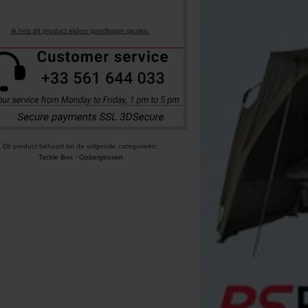
Ik heb dit product elders goedkoper gezien.
Dit product behoort tot de volgende categorieën:
Tackle Box
-
Opbergboxen