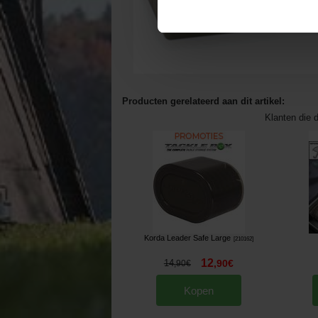
Producten gerelateerd aan dit artikel:
Klanten die d
Korda Leader Safe Large
[
210162
]
12
14
,
90
€
,
90
€
Kopen