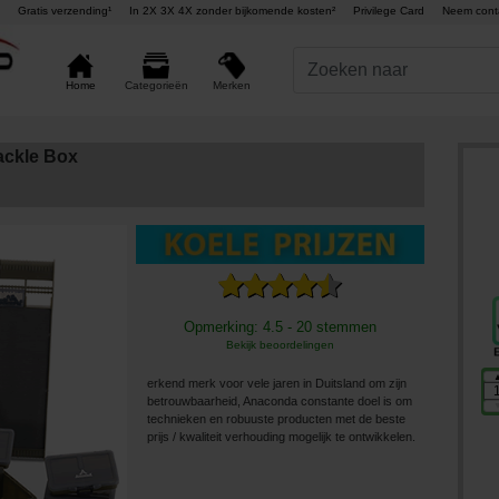
Gratis verzending¹
In 2X 3X 4X zonder bijkomende kosten²
Privilege Card
Neem cont
Merken
Home
Categorieën
ackle Box
Opmerking: 4.5 - 20 stemmen
Bekijk beoordelingen
erkend merk voor vele jaren in Duitsland om zijn
betrouwbaarheid, Anaconda constante doel is om
technieken en robuuste producten met de beste
prijs / kwaliteit verhouding mogelijk te ontwikkelen.