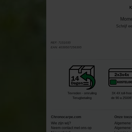
K
Mome
Schrijf e
REF:
7151035
EAN:
4039507256395
Tevreden - omruiling
3X 4X toll-free
Terugbetaling
de 90 a 2500€
Chronocarpe.com
Onze toez
Wie zijn wij?
Algemene 
Neem contact met ons op
Algemene 