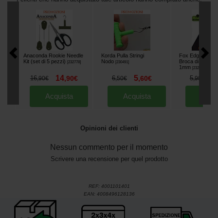
Anaconda Rookie Needle
Korda Pulla Stringi
Fox Edges Micro 
Kit (set di 5 pezzi)
Nodo
Broca di Tramp
[
232778
]
[
230491
]
1mm
[
232540
]
14
5
4
16
,
90
€
6
,
60
€
5
,
90
€
,
50
€
,
90
€
Acquista
Acquista
Acqu
Opinioni dei clienti
Nessun commento per il momento
Scrivere una recensione per quel prodotto
REF:
4001101401
EAN:
4008496128136