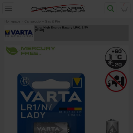
0
Homepage
»
Campeggio
»
Gas & Pile
Varta High Energy Battery LR01 1.5V
[
222019
]