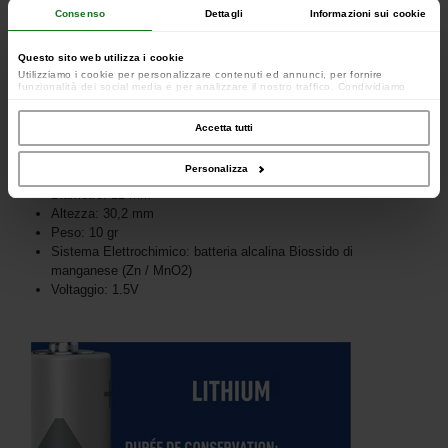
Consenso
Dettagli
Informazioni sui cookie
Questo sito web utilizza i cookie
Utilizziamo i cookie per personalizzare contenuti ed annunci, per fornire
funzionalità dei social media e per analizzare il nostro traffico. Condividiamo
inoltre informazioni sul modo in cui utilizzi il nostro sito con i nostri partner che si
occupano di analisi dei dati web, pubblicità e social media, i quali potrebbero
combinarle con altre informazioni che hai fornito loro o che hanno raccolto dal
DETTAGLI:
Accetta tutti
tuo utilizzo dei loro servizi.
Tipo: MN9100
Personalizza
Riferimento IEC: LR01
Diametro: 12 mm
Altezza: 30,2 mm
Peso: 10 gr
Sistema Elettrochimico: batteria alcalina Biossido di
manganese (Zn / MnO2)
Voltaggio: 1.5V