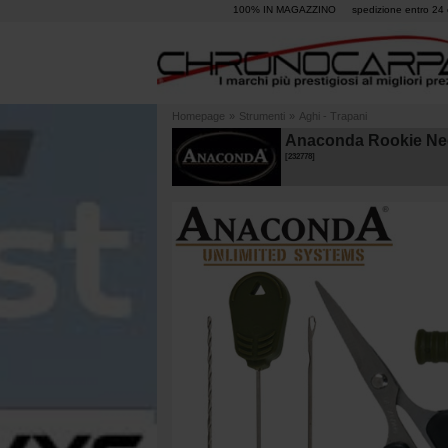
100% IN MAGAZZINO
spedizione entro 24 
Homepage
»
Strumenti
»
Aghi - Trapani
Anaconda Rookie Needl
[
232778
]