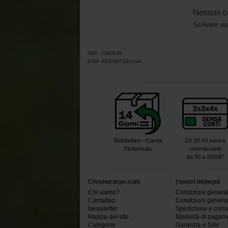
Nessun c
Scrivere un
REF:
2280030
EAN:
4039507181994
Soddisfatto - Cambi
2X 3X 4X senza
Rimborsato
commissione
da 50 a 2000€²
Chronocarpe.com
I nostri impegni
Chi siamo?
Condizioni generali
Contattaci
Condizioni generali
Newsletter
Spedizione e con
Mappa del sito
Modalità di pagam
Categorie
Garanzia e SAV