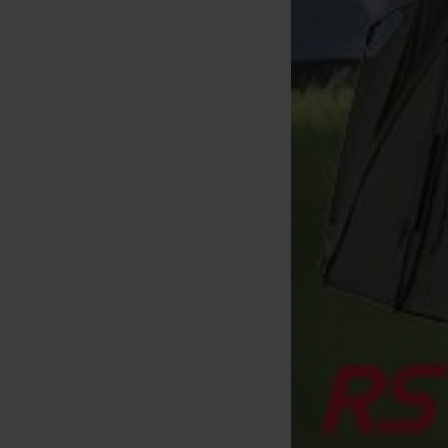
Anaconda Spod'n Rock Line
Verde 0.16mm 300m
Treccia
[
207934
]
26
34
,
90
€
,
90
€
Acquista