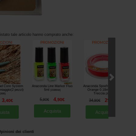
uistato tale articolo hanno comprato anche:
ad Core System
Anaconda Line Marker Fluo
Anaconda Spod'n Rock Line
ntaggio(2 pezzi)
5ml
Orange 0.18mm 300m
[
233864A
]
Treccia
2695
]
[
207933
]
4
5
,
90
€
,
90
€
3
29
,
40
€
34
,
90
€
,
90
€
Acquista
uista
Acquista
pinioni dei clienti