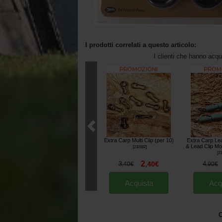
I prodotti correlati a questo articolo:
I clienti che hanno acq
Extra Carp Multi Clip (per 10)
Extra Carp Le
& Lead Clip Mo
[
232682
]
[
23
2
3
,
40
€
4
,
40
€
,
90
€
Acquista
Acq
O