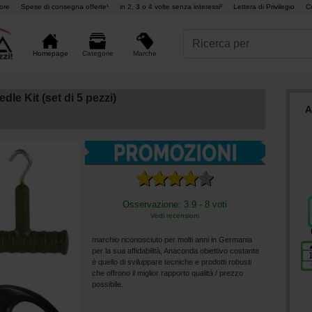
ore
Spese di consegna offerte¹
in 2, 3 o 4 volte senza interessi²
Lettera di Privilegio
C
Marche
Homepage
Categorie
e Kit (set di 5 pezzi)
A
Osservazione: 3.9 - 8 voti
Vedi recensioni
marchio riconosciuto per molti anni in Germania
per la sua affidabilità, Anaconda obiettivo costante
è quello di sviluppare tecniche e prodotti robusti
che offrono il miglior rapporto qualità / prezzo
possibile.