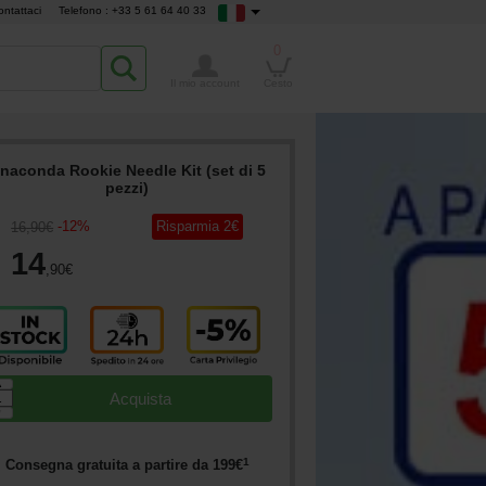
ontattaci
Telefono : +33 5 61 64 40 33
0
Il mio account
Cesto
naconda Rookie Needle Kit (set di 5
pezzi)
-
12
%
Risparmia
2
€
16
,90
€
14
,90
€
▲
Acquista
▼
1
Consegna gratuita a partire da
199
€