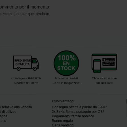
ommento per il momento
a recensione per quel prodotto
Consegna OFFERTA
Articoli disponibili
Chronocarpe.com
a partire de 199€¹
100% in magazzino³
sul cellulare
I tuoi vantaggi
 relative alla vendita
Consegna offerta a partire da 199€¹
 di utilizzo
2x 3x 4x Senza pedaggio per CB²
segna
Pagamento tramite bonifico
ento
Buono regalo
Carta vantaggi