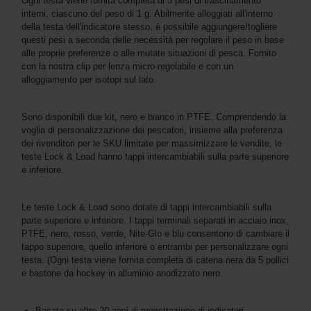
Ogni testa viene fornita completa di 5 pesi di trascinamento
interni, ciascuno del peso di 1 g. Abilmente alloggiati all'interno
della testa dell'indicatore stesso, è possibile aggiungere/togliere
questi pesi a seconda delle necessità per regolare il peso in base
alle proprie preferenze o alle mutate situazioni di pesca. Fornito
con la nostra clip per lenza micro-regolabile e con un
alloggiamento per isotopi sul lato.
Sono disponibili due kit, nero e bianco in PTFE. Comprendendo la
voglia di personalizzazione dei pescatori, insieme alla preferenza
dei rivenditori per le SKU limitate per massimizzare le vendite, le
teste Lock & Load hanno tappi intercambiabili sulla parte superiore
e inferiore.
Le teste Lock & Load sono dotate di tappi intercambiabili sulla
parte superiore e inferiore. I tappi terminali separati in acciaio inox,
PTFE, nero, rosso, verde, Nite-Glo e blu consentono di cambiare il
tappo superiore, quello inferiore o entrambi per personalizzare ogni
testa. (Ogni testa viene fornita completa di catena nera da 5 pollici
e bastone da hockey in alluminio anodizzato nero.
Basato su oltre 20 anni di progettazione di indicatori