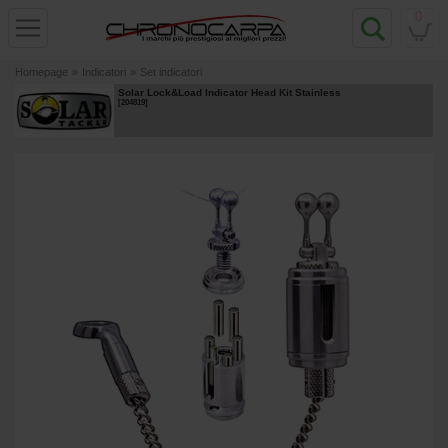
0
Homepage
»
Indicatori
»
Set indicatori
Solar Lock&Load Indicator Head Kit Stainless
[
204819
]