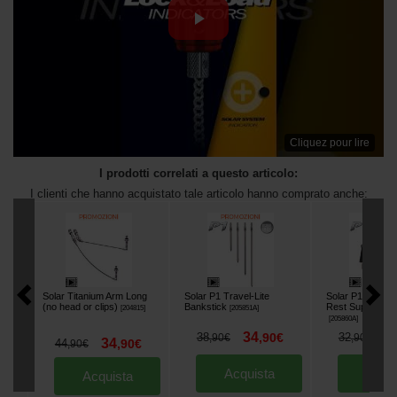
Cliquez pour lire
I prodotti correlati a questo articolo:
I clienti che hanno acquistato tale articolo hanno comprato anche:
Solar Titanium Arm Long
Solar P1 Travel-Lite
Solar P1 Adjust
(no head or clips)
Bankstick
Rest Supporto P
[
204815
]
[
205851A
]
[
205860A
]
34
2
38
,
90
€
32
,
90
€
,
90
€
34
44
,
90
€
,
90
€
Acquista
Acqu
Acquista