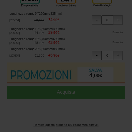
Lunghezza (cm)
:
9"(220mm/335mm)
34
,
90
€
38
,
90
€
[
205851
]
Lunghezza (cm)
:
12" (300mm/490mm)
39
,
90
€
44
Esaurito
,
90
€
[
205852
]
Lunghezza (cm)
:
16" (400mm/690mm)
43
,
90
€
48
Esaurito
,
90
€
[
205853
]
Lunghezza (cm)
:
20" (500mm/880mm)
45
,
90
€
51
,
90
€
[
205854
]
4
,
00
€
Ho visto questo prodotto più economico altrove.