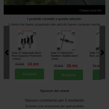
Cliquez pour lire
I prodotti correlati a questo articolo:
I clienti che hanno acquistato tale articolo hanno comprato anche:
Solar P1 Adjustable Back
Solar P1 Bankstick
Solar P1 Adjust
Rest Supporto Posteriore
Stabiliser Stabilizzatore
Bars
[
205239
]
[
205860A
]
[
205844
]
24
32
,
90
€
,
90
€
26
3
33
,
90
€
51
,
90
€
,
90
€
Acquista
Acquista
Acqu
Opinioni dei clienti
Nessun commento per il momento
Scrivere una recensione per quel prodotto