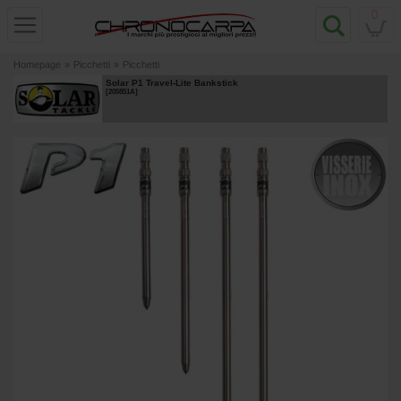
0
Homepage
»
Picchetti
»
Picchetti
Solar P1 Travel-Lite Bankstick
[
205851A
]