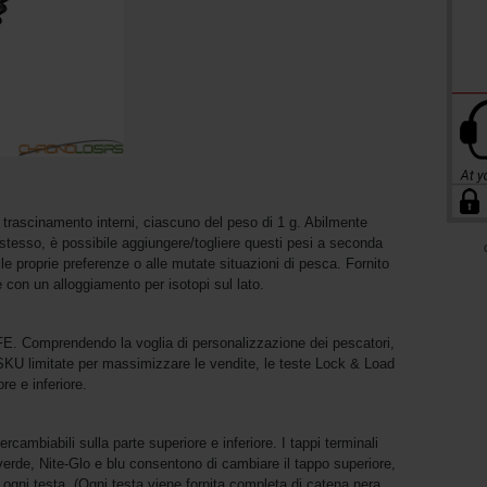
i trascinamento interni, ciascuno del peso di 1 g. Abilmente
ore stesso, è possibile aggiungere/togliere questi pesi a seconda
lle proprie preferenze o alle mutate situazioni di pesca. Fornito
e con un alloggiamento per isotopi sul lato.
TFE. Comprendendo la voglia di personalizzazione dei pescatori,
e SKU limitate per massimizzare le vendite, le teste Lock & Load
re e inferiore.
cambiabili sulla parte superiore e inferiore. I tappi terminali
verde, Nite-Glo e blu consentono di cambiare il tappo superiore,
 ogni testa. (Ogni testa viene fornita completa di catena nera