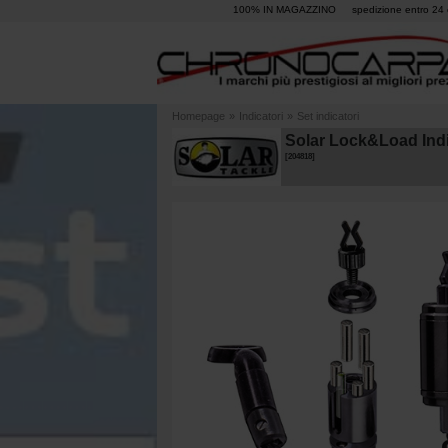
100% IN MAGAZZINO
spedizione entro 24 
Homepage
»
Indicatori
»
Set indicatori
Solar Lock&Load Indi
[
204818
]