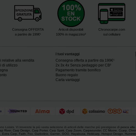
Consegna OFFERTA
Articoli disponibili
Chronocarpe.com
a partire de 199€¹
100% in magazzino³
sul cellulare
I tuoi vantaggi
 relative alla vendita
Consegna offerta a partire da 199€¹
 di utilizzo
2x 3x 4x Senza pedaggio per CB²
segna
Pagamento tramite bonifico
ento
Buono regalo
Carta vantaggi
o Loisirs. Vi troverete la più vasta selezione di articoli delle marche più prestigiose di
pesca alla
ap River
,
Carp Design
,
Carp Porter
,
Carp Spirit
,
Carp Zoom
,
Carpsounder
,
CC Moore
,
Ccarp
,
Chro
e
,
Extra Carp
,
Faith
,
Fox
,
Garbolino
,
Garmin
,
GOO
,
Hayabusa
,
Holdcarp
,
Hotspot Design
,
Hummin