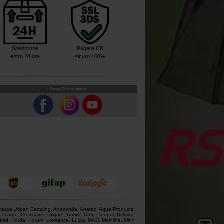
Spedizione
Pagare CB
entro 24 ore
sicuro 100%
Segui Chronocarpe
 carpa
.
Alpen Camping
,
Anaconda
,
Anatec
,
Aqua Products
,
nocarpe
,
Crewsaver
,
Cygnet
,
Daiwa
,
Dam
,
Deeper
,
Delkim
,
bird
,
Korda
,
Korum
,
Lowrance
,
Lucky
,
MAD
,
Mainline
,
Minn