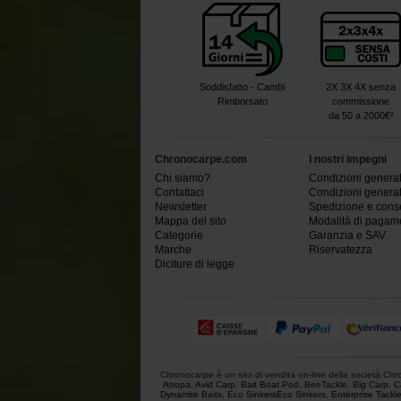
Soddisfatto - Cambi
2X 3X 4X senza
Rimborsato
commissione
da 50 a 2000€²
Chronocarpe.com
I nostri impegni
Chi siamo?
Condizioni generali
Contattaci
Condizioni generali
Newsletter
Spedizione e con
Mappa del sito
Modalità di pagam
Categorie
Garanzia e SAV
Marche
Riservatezza
Diciture di legge
Chronocarpe è un sito di vendita on-line della società Chron
Atropa
,
Avid Carp
,
Bait Boat Pod
,
BeeTackle
,
Big Carp
,
C
Dynamite Baits
,
Eco SinkersEco Sinkers
,
Enterprise Tackl