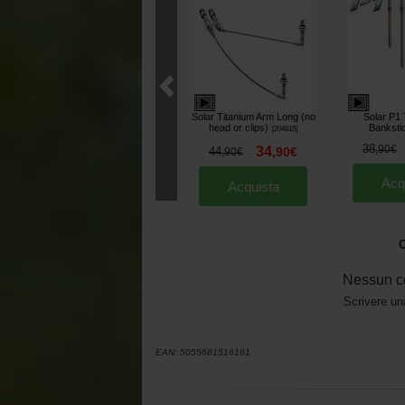
Solar Titanium Arm Long (no
Solar P1 
head or clips)
Banksti
[
204815
]
38
,
90
€
34
44
,
90
€
,
90
€
Acq
Acquista
O
Nessun c
Scrivere un
EAN:
5055681516161