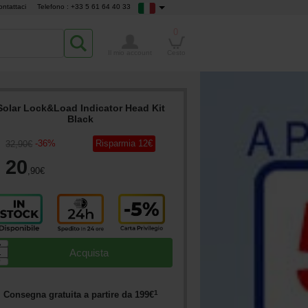
ontattaci
Telefono : +33 5 61 64 40 33
0
Il mio account
Cesto
Solar Lock&Load Indicator Head Kit
Black
-
36
%
Risparmia
12
€
32
,90
€
20
,90
€
▲
Acquista
▼
1
Consegna gratuita a partire da
199
€