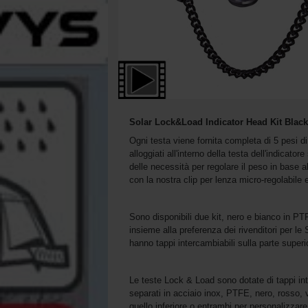
Solar Lock&Load Indicator Head Kit Black
Ogni testa viene fornita completa di 5 pesi d
alloggiati all'interno della testa dell'indicat
delle necessità per regolare il peso in base a
con la nostra clip per lenza micro-regolabile 
Sono disponibili due kit, nero e bianco in P
insieme alla preferenza dei rivenditori per l
hanno tappi intercambiabili sulla parte superio
Le teste Lock & Load sono dotate di tappi inter
separati in acciaio inox, PTFE, nero, rosso, 
quello inferiore o entrambi per personalizzare