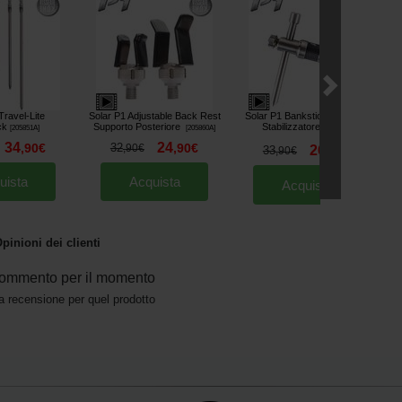
Travel-Lite
Solar P1 Adjustable Back Rest
Solar P1 Bankstick Stabiliser
ck
Supporto Posteriore
Stabilizzatore
[
205851A
]
[
205860A
]
[
205844
]
34
24
,
90
€
32
,
90
€
,
90
€
26
33
,
90
€
,
90
€
uista
Acquista
Acquista
pinioni dei clienti
ommento per il momento
a recensione per quel prodotto