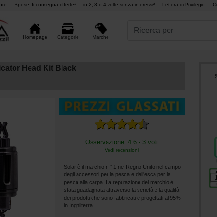
ore
Spese di consegna offerte¹
in 2, 3 o 4 volte senza interessi²
Lettera di Privilegio
C
Marche
Homepage
Categorie
cator Head Kit Black
Osservazione: 4.6 - 3 voti
Vedi recensioni
Solar è il marchio n ° 1 nel Regno Unito nel campo
degli accessori per la pesca e dell'esca per la
pesca alla carpa. La reputazione del marchio è
stata guadagnata attraverso la serietà e la qualità
dei prodotti che sono fabbricati e progettati al 95%
in Inghilterra.