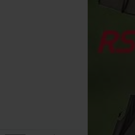
Solar Lock&Load Caps (x2)
Solar Black-Lite Mag-Loc Kit-
Solar P1 Buzz Bar 2 
Off Adattatore
[
204820A
]
[
205747
]
[
205234A
]
2
29
4
,
60
€
33
,
90
,
90
€
,
90
€
15
17
,
90
€
,
90
€
Acquista
Acquista
Acquista