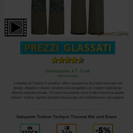
Osservazione: 4.7 - 5 voti
Vedi recensioni
L'obiettivo di Trakker è semplice: offrire una gamma di prodotti innovativi nel
design, eleganti e robusti. I prodotti sono progettati con i migliori materiali per
offrirti la massima durata. Troverai sicuramente meno in altri marchi ma qualità
inferiori. Trakker significa prodotti di fascia alta che soddisferanno i più esigenti.
Salopette Trakker Techpro Thermal Bib and Brace