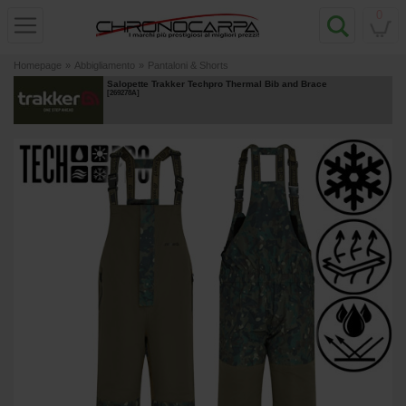
0
Homepage
»
Abbigliamento
»
Pantaloni & Shorts
Salopette Trakker Techpro Thermal Bib and Brace
[
269278A
]