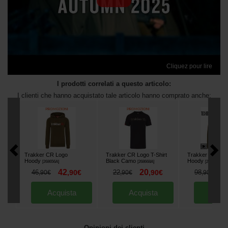
Cliquez pour lire
I prodotti correlati a questo articolo:
I clienti che hanno acquistato tale articolo hanno comprato anche:
Trakker CR Logo
Trakker CR Logo T-Shirt
Trakker TechPr
Hoody
Black Camo
Hoody
[
268656A
]
[
268668A
]
[
268963A
]
42
20
6
46
,
90
€
22
,
90
€
98
,
90
€
,
90
€
,
90
€
Acquista
Acquista
Acqu
Opinioni dei clienti