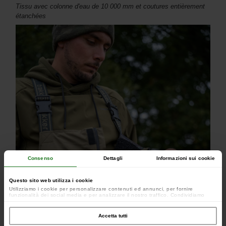
Tissu avec colonne d'eau de 10 000 mm et coutures entièrement
étanchées
Consenso
Dettagli
Informazioni sui cookie
Questo sito web utilizza i cookie
Utilizziamo i cookie per personalizzare contenuti ed annunci, per fornire
funzionalità dei social media e per analizzare il nostro traffico. Condividiamo
inoltre informazioni sul modo in cui utilizzi il nostro sito con i nostri partner che si
occupano di analisi dei dati web, pubblicità e social media, i quali potrebbero
combinarle con altre informazioni che hai fornito loro o che hanno raccolto dal
Accetta tutti
tuo utilizzo dei loro servizi.