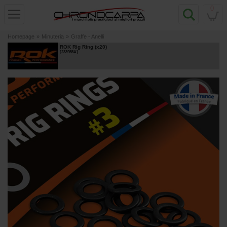
0
Homepage
»
Minuteria
»
Graffe - Anelli
ROK Rig Ring (x20)
[
233955A
]