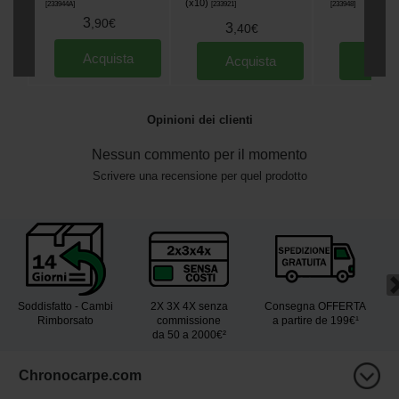
(x10)
[
233944A
]
[
233921
]
[
233948
]
3
,
90
€
3
3
,
40
€
,
90
Acquista
Acquista
Acqu
Opinioni dei clienti
Nessun commento per il momento
Scrivere una recensione per quel prodotto
Soddisfatto - Cambi
2X 3X 4X senza
Consegna OFFERTA
Rimborsato
commissione
a partire de 199€¹
da 50 a 2000€²
Chronocarpe.com