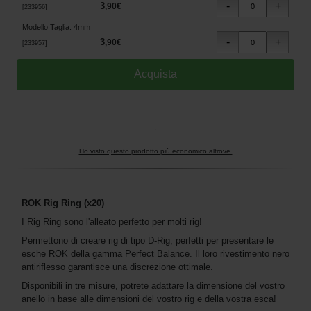
3
,
90
€
[
233956
]
Modello Taglia
:
4mm
3
,
90
€
[
233957
]
Ho visto questo prodotto più economico altrove.
ROK Rig Ring (x20)
I Rig Ring sono l'alleato perfetto per molti rig!
Permettono di creare rig di tipo D-Rig, perfetti per presentare le
esche ROK della gamma Perfect Balance. Il loro rivestimento nero
antiriflesso garantisce una discrezione ottimale.
Disponibili in tre misure, potrete adattare la dimensione del vostro
anello in base alle dimensioni del vostro rig e della vostra esca!