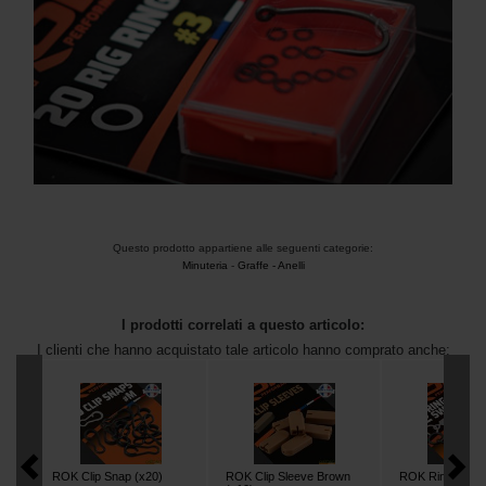
Questo prodotto appartiene alle seguenti categorie:
Minuteria
-
Graffe - Anelli
I prodotti correlati a questo articolo:
I clienti che hanno acquistato tale articolo hanno comprato anche:
ROK Clip Snap (x20)
ROK Clip Sleeve Brown
ROK Ring Swivel