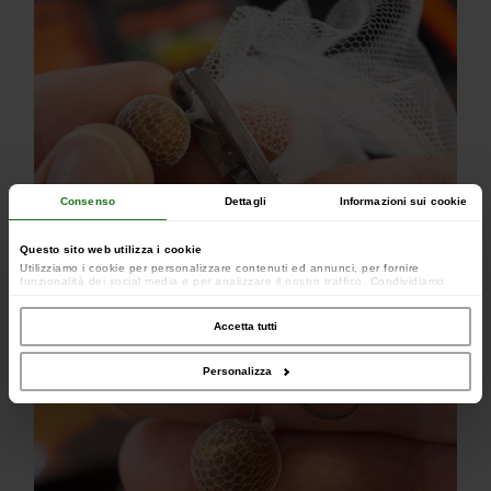
Consenso
Dettagli
Informazioni sui cookie
Questo sito web utilizza i cookie
Utilizziamo i cookie per personalizzare contenuti ed annunci, per fornire
funzionalità dei social media e per analizzare il nostro traffico. Condividiamo
inoltre informazioni sul modo in cui utilizzi il nostro sito con i nostri partner che si
occupano di analisi dei dati web, pubblicità e social media, i quali potrebbero
combinarle con altre informazioni che hai fornito loro o che hanno raccolto dal
Accetta tutti
tuo utilizzo dei loro servizi.
Personalizza