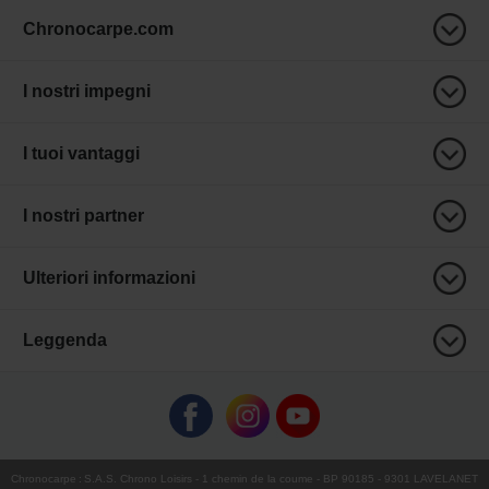
Chronocarpe.com
I nostri impegni
I tuoi vantaggi
I nostri partner
Ulteriori informazioni
Leggenda
Chronocarpe
:
S.A.S. Chrono Loisirs
- 1 chemin de la coume - BP 90185 - 9301 LAVELANET