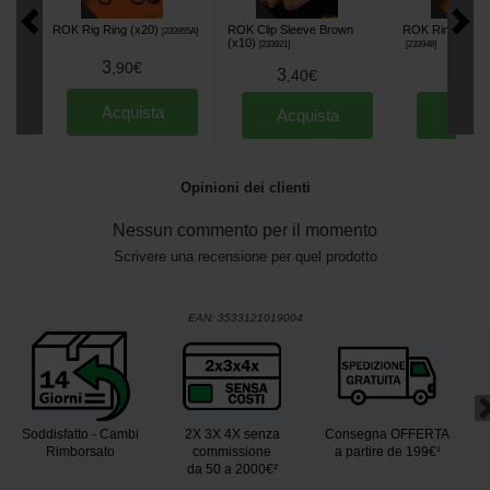
ROK Rig Ring (x20)
ROK Clip Sleeve Brown
ROK Ring Swivel
[
233955A
]
(x10)
[
233921
]
[
233948
]
3
,
90
€
3
3
,
40
€
,
90
Acquista
Acquista
Acqu
Opinioni dei clienti
Nessun commento per il momento
Scrivere una recensione per quel prodotto
EAN:
3533121019004
Soddisfatto - Cambi
2X 3X 4X senza
Consegna OFFERTA
Rimborsato
commissione
a partire de 199€¹
da 50 a 2000€²