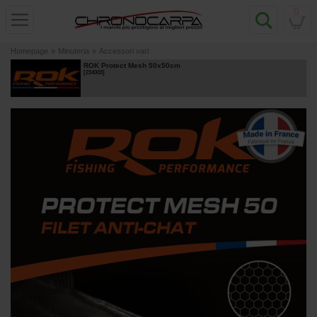
0
Homepage
»
Minuteria
»
Accessori vari
ROK Protect Mesh 50x50cm
[
234003
]