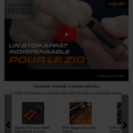
Cliquez pour lire
I prodotti correlati a questo articolo:
I clienti che hanno acquistato tale articolo hanno comprato anche:
Aiguilles ROK pour Bullet
ROK Maggot Clip (x10)
ROK Clip Snap 
Stop (Set de 2)
[
233885
]
[
233937A
]
[
233944A
]