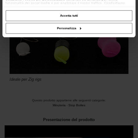
8 colori disponibili - versione marrone
funzionalità dei social media e per analizzare il nostro traffico. Condividiamo
inoltre informazioni sul modo in cui utilizzi il nostro sito con i nostri partner che si
occupano di analisi dei dati web, pubblicità e social media, i quali potrebbero
combinarle con altre informazioni che hai fornito loro o che hanno raccolto dal
Accetta tutti
tuo utilizzo dei loro servizi.
Personalizza
Ideale per Zig rigs
Questo prodotto appartiene alle seguenti categorie:
Minuteria
-
Stop Boilies
Presentazione del prodotto