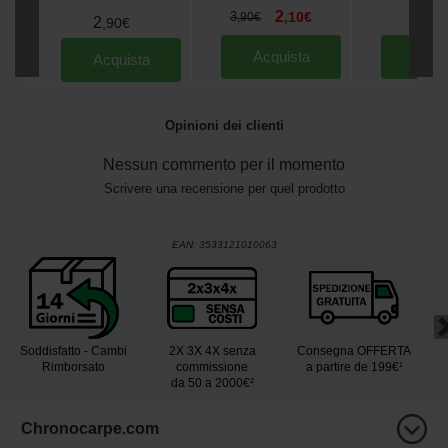
2
3
3
,
10
€
,
90
,
90
€
2
,
90
€
Acquista
Acqu
Acquista
Opinioni dei clienti
Nessun commento per il momento
Scrivere una recensione per quel prodotto
EAN:
3533121010063
Soddisfatto - Cambi
2X 3X 4X senza
Consegna OFFERTA
Rimborsato
commissione
a partire de 199€¹
da 50 a 2000€²
Chronocarpe.com