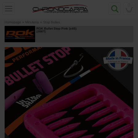
0
Homepage
»
Minuteria
»
Stop Boilies
ROK Bullet Stop Pink (x40)
[
233877
]