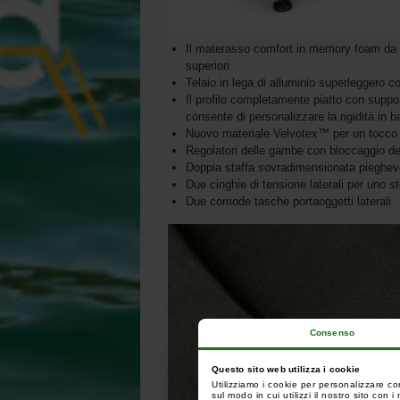
Il materasso comfort in memory foam da 60
superiori
Telaio in lega di alluminio superleggero 
Il profilo completamente piatto con suppo
consente di personalizzare la rigidità in b
Nuovo materiale Velvotex™ per un tocco 
Regolatori delle gambe con bloccaggio del 
Doppia staffa sovradimensionata pieghevo
Due cinghie di tensione laterali per uno 
Due comode tasche portaoggetti laterali
Consenso
Questo sito web utilizza i cookie
Utilizziamo i cookie per personalizzare co
sul modo in cui utilizzi il nostro sito con