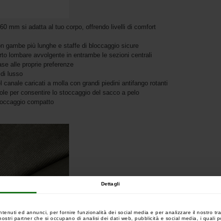
 mm si adatta al tuo corpo, offrendo livelli di comfort
con gambe più lunghe e staffe di bloccaggio sicure
rto lombare avvolgente in entrambe le sezioni centrali
ase alle proprie preferenze
di lusso
canale caricati a molla con grandi piedini antifango rotanti
le per consentire lo stoccaggio del sacco a pelo
stoccaggio compatto
Dettagli
ntenuti ed annunci, per fornire funzionalità dei social media e per analizzare il nostro tra
 i nostri partner che si occupano di analisi dei dati web, pubblicità e social media, i quali