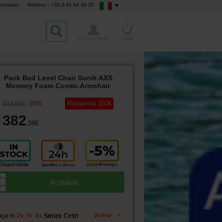
ontattaci
Telefono : +33 5 61 64 40 33
0
Il mio account
Cesto
Pack Bed Level Chair Sonik AXS
Memory Foam Combi-Armchair
-
28
%
Risparmia
150
€
533
,00
€
382
,08
€
▲
Acquista
▼
+