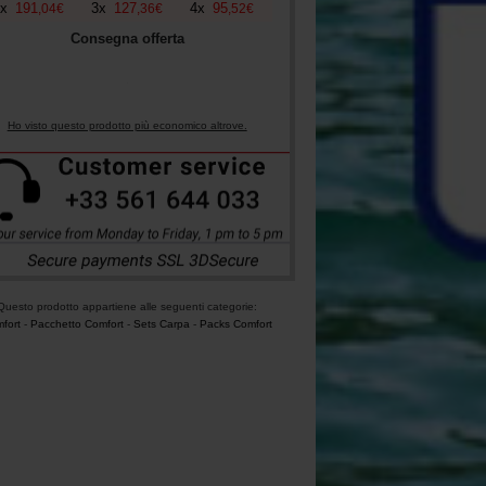
x
191
3
x
127
4
x
95
,
04
€
,
36
€
,
52
€
Consegna offerta
Ho visto questo prodotto più economico altrove.
Questo prodotto appartiene alle seguenti categorie:
fort
-
Pacchetto Comfort
-
Sets Carpa
-
Packs Comfort