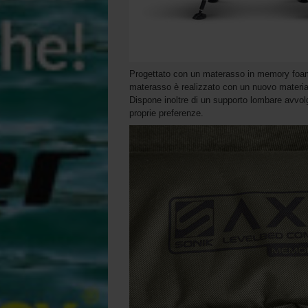
Progettato con un materasso in memory foam e
materasso è realizzato con un nuovo materia
Dispone inoltre di un supporto lombare avvolge
proprie preferenze.