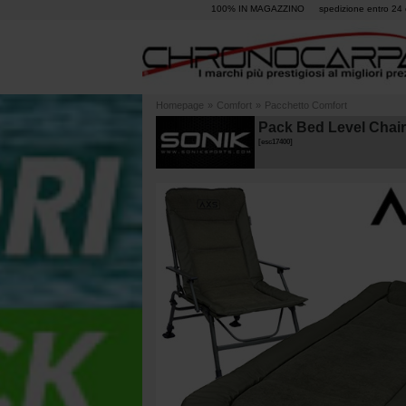
100% IN MAGAZZINO
spedizione entro 24 
Homepage
»
Comfort
»
Pacchetto Comfort
Pack Bed Level Chai
[
esc17400
]