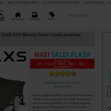
ore
Spese di consegna offerte¹
in 2, 3 o 4 volte senza interessi²
Lettera di Privilegio
C
Marche
Homepage
Categorie
r Sonik AXS Memory Foam Combi-Armchair
Manca(no)
solo
1
giorno
06
ore
44
min
44
sec
per goderne !
Osservazione: 4.5 - 6 voti
Vedi recensioni
Siamo orgogliosi di offrire prodotti Sonik che hanno
rapidamente guadagnato una solida reputazione
per prestazioni affidabili e un eccellente rapporto
qualità-prezzo! Riconosciuta in tutto il mondo,
Sonik è una delle migliori referenze sul mercato