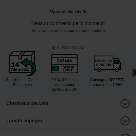
Opinioni dei clienti
Nessun commento per il momento
Scrivere una recensione per quel prodotto
EAN:
5055279531002
Soddisfatto - Cambi
2X 3X 4X senza
Consegna OFFERTA
Rimborsato
commissione
a partire de 199€¹
da 50 a 2000€²
Chronocarpe.com
I nostri impegni