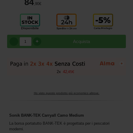
84
,90
€
+
Acquista
+
2
x
42
,
45
€
Ho visto questo prodotto più economico altrove.
Sonik
BANK
-TEK Carryall Camo Medium
La borsa portatutto BANK-TEK è progettata per i pescatori
moderni.