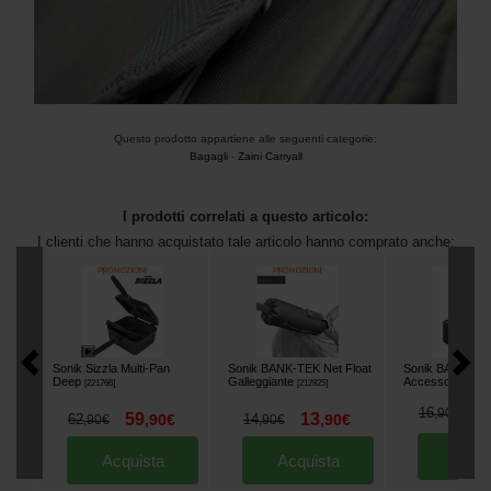
Questo prodotto appartiene alle seguenti categorie:
Bagagli
-
Zaini Carryall
I prodotti correlati a questo articolo:
I clienti che hanno acquistato tale articolo hanno comprato anche:
Sonik Sizzla Multi-Pan
Sonik BANK-TEK Net Float
Sonik BANK-TE
Deep
Galleggiante
Accessory Pou
[
221766
]
[
212825
]
1
16
,
90
€
59
13
62
,
90
€
14
,
90
€
,
90
€
,
90
€
Acqu
Acquista
Acquista