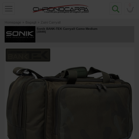
0
Homepage
»
Bagagli
»
Zaini Carryall
Sonik BANK-TEK Carryall Camo Medium
[
226405
]