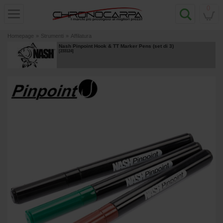
0
Homepage
»
Strumenti
»
Affilatura
Nash Pinpoint Hook & TT Marker Pens (set di 3)
[
233124
]