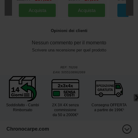
Acquista
Acquista
Ord
Opinioni dei clienti
Nessun commento per il momento
Scrivere una recensione per quel prodotto
REF:
T6206
EAN:
5055108962069
Soddisfatto - Cambi
2X 3X 4X senza
Consegna OFFERTA
Rimborsato
commissione
a partire de 199€¹
da 50 a 2000€²
Chronocarpe.com