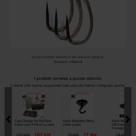
Questo prodotto appartiene alle seguenti categorie:
Strumenti
-
Affilatura
I prodotti correlati a questo articolo:
I clienti che hanno acquistato tale articolo hanno comprato anche:
Carp Design No Kill Pack
Nash Magnetic Bivvy
Nash Moonshine 
Camo Line 4 Pezzi
Hook
150 Lumen Lam
[
esc10996
]
[
233065
]
Frontale
[
214460
]
167
17
2
222
,
62
€
19
,
90
€
24
,
60
€
,
90
€
,
90
€