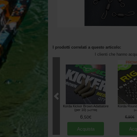
I prodotti correlati a questo articolo:
I clienti che hanno acq
Korda Kicker Brown Adattatore
Korda Round 
(per 10)
[
m27769
]
[
m
6
,
50
€
6
,
90
€
Acquista
Acq