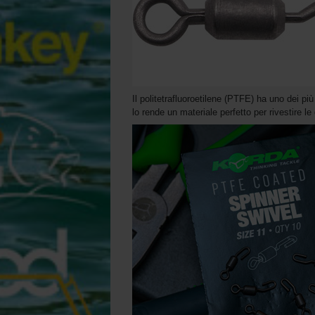
Il politetrafluoroetilene (PTFE) ha uno dei più 
lo rende un materiale perfetto per rivestire le 