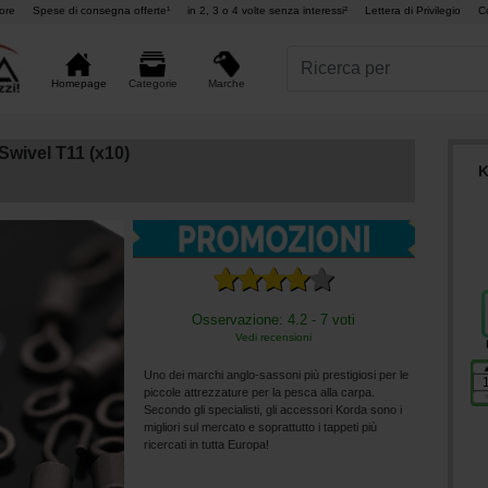
ore
Spese di consegna offerte¹
in 2, 3 o 4 volte senza interessi²
Lettera di Privilegio
C
Marche
Homepage
Categorie
wivel T11 (x10)
K
Osservazione: 4.2 - 7 voti
Vedi recensioni
Uno dei marchi anglo-sassoni più prestigiosi per le
piccole attrezzature per la pesca alla carpa.
Secondo gli specialisti, gli accessori Korda sono i
migliori sul mercato e soprattutto i tappeti più
ricercati in tutta Europa!