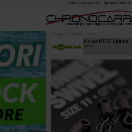
100% IN MAGAZZINO
spedizione entro 24 
Homepage
»
Minuteria
»
Girelle
Korda PTFE Spinner S
[
233718
]