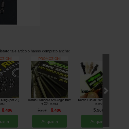
uistato tale articolo hanno comprato anche:
Ring (per 20)
Korda Standard Anti Angle (tutti
Korda Clip di Piombo (por 10)
Ko
e 25)
2653
]
[
m3412
]
[
m2640
]
6
6
5
,
40
€
6
,
40
€
,
90
€
,
90
€
uista
Acquista
Acquista