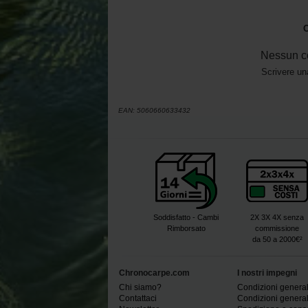
O
Nessun c
Scrivere un
EAN:
5060660633432
Soddisfatto - Cambi
2X 3X 4X senza
Rimborsato
commissione
da 50 a 2000€²
Chronocarpe.com
I nostri impegni
Chi siamo?
Condizioni generali
Contattaci
Condizioni generali