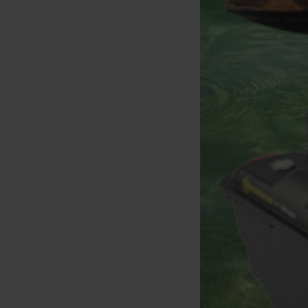
rda Superwrap Baccello Anti
Korda Lest Dark Matter
Granchio
Balancing Weights
[
m21303
]
[
233509A
]
7
8
,
90
€
9
,
90
€
,
90
€
Acquista
Acquista