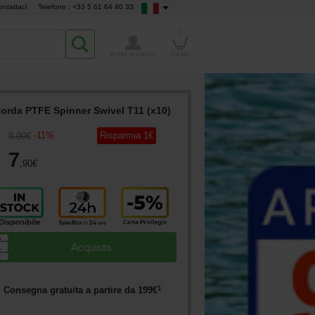
ontattaci
Telefono : +33 5 61 64 40 33
0
Il mio account
Cesto
orda PTFE Spinner Swivel T11 (x10)
-
11
%
Risparmia
1
€
8
,90
€
7
,90
€
▲
Acquista
▼
1
Consegna gratuita a partire da
199
€