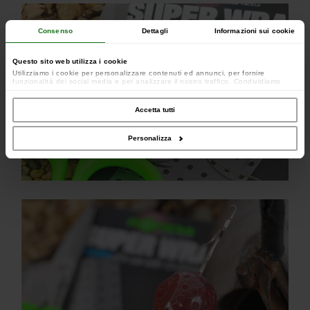
Consenso
Dettagli
Informazioni sui cookie
Questo sito web utilizza i cookie
Utilizziamo i cookie per personalizzare contenuti ed annunci, per fornire
funzionalità dei social media e per analizzare il nostro traffico. Condividiamo
inoltre informazioni sul modo in cui utilizzi il nostro sito con i nostri partner che si
occupano di analisi dei dati web, pubblicità e social media, i quali potrebbero
combinarle con altre informazioni che hai fornito loro o che hanno raccolto dal
Accetta tutti
tuo utilizzo dei loro servizi.
Personalizza