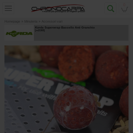
0
Homepage
»
Minuteria
»
Accessori vari
Korda Superwrap Baccello Anti Granchio
[
m21303
]