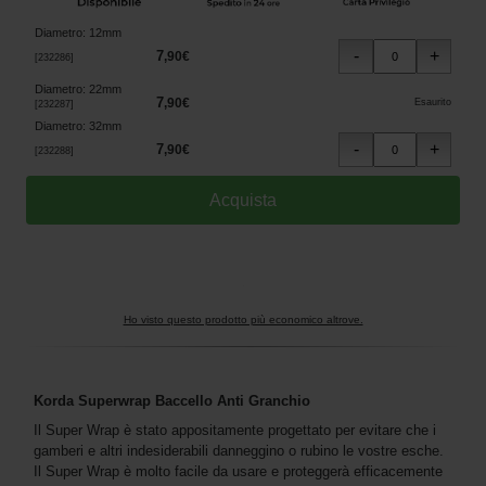
Diametro
:
12mm
7
,
90
€
[
232286
]
Diametro
:
22mm
7
,
90
€
Esaurito
[
232287
]
Diametro
:
32mm
7
,
90
€
[
232288
]
Ho visto questo prodotto più economico altrove.
Korda Superwrap Baccello Anti Granchio
Il Super Wrap è stato appositamente progettato per evitare che i
gamberi e altri indesiderabili danneggino o rubino le vostre esche.
Il Super Wrap è molto facile da usare e proteggerà efficacemente