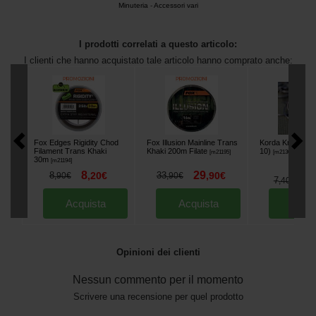
Minuteria
-
Accessori vari
I prodotti correlati a questo articolo:
I clienti che hanno acquistato tale articolo hanno comprato anche:
Fox Edges Rigidity Chod
Fox Illusion Mainline Trans
Korda Krank Gan
Filament Trans Khaki
Khaki 200m Filate
10)
[
m21195
]
[
m21304
]
30m
[
m21194
]
8
29
8
,
20
€
33
,
90
€
,
90
€
,
90
€
6
7
,
,
40
€
Acquista
Acquista
Acqu
Opinioni dei clienti
Nessun commento per il momento
Scrivere una recensione per quel prodotto