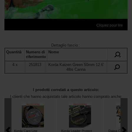
Cliquez pour lire
Dettaglio fascio
:
Quantità
Numero di
Nome
+
riferimento
4
x
251813
Korda Kaizen Green 50mm 12.6'
4lbs Canna
I prodotti correlati a questo articolo:
I clienti che hanno acquistato tale articolo hanno comprato anche:
Korda Carp Line
Korda Leader Protect
Daiwa Crosscas