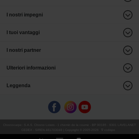
I nostri impegni
I tuoi vantaggi
I nostri partner
Ulteriori informazioni
Leggenda
Chronocarpe
:
S.A.S. Chrono Loisirs
- 1 chemin de la coume - BP 90185 - 9301 LAVELANET
CEDEX - SIREN 481703049 | Copyright © 2005-
2026
∇ ccdispo