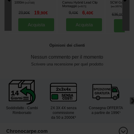
1000m
Camou Hybrid Lead Clip
SCW Gold Muline
[
m27182
]
Montaggio
[
m9171
]
[
esc16574
]
19
6
23
,
90
€
9
,
40
€
,
90
€
,
40
€
4
636
,
00
€
Acquista
Acquista
Acqu
Opinioni dei clienti
Nessun commento per il momento
Scrivere una recensione per quel prodotto
Soddisfatto - Cambi
2X 3X 4X senza
Consegna OFFERTA
Rimborsato
commissione
a partire de 199€¹
da 50 a 2000€²
Chronocarpe.com