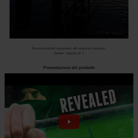
Questo prodotto appartiene alle seguenti categorie:
Canne
-
Canne 12' +
Presentazione del prodotto