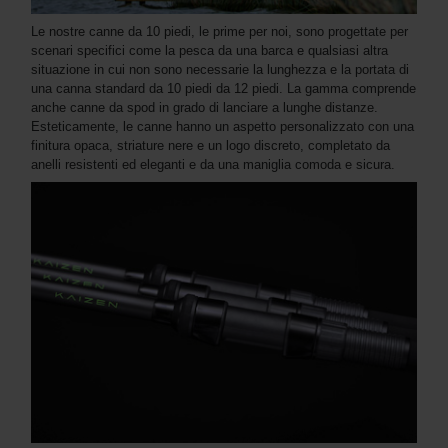
Le nostre canne da 10 piedi, le prime per noi, sono progettate per
scenari specifici come la pesca da una barca e qualsiasi altra
situazione in cui non sono necessarie la lunghezza e la portata di
una canna standard da 10 piedi da 12 piedi. La gamma comprende
anche canne da spod in grado di lanciare a lunghe distanze.
Esteticamente, le canne hanno un aspetto personalizzato con una
finitura opaca, striature nere e un logo discreto, completato da
anelli resistenti ed eleganti e da una maniglia comoda e sicura.