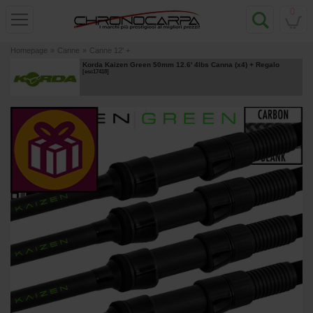
0
Homepage
»
Canne
»
Canne 12' +
Korda Kaizen Green 50mm 12.6' 4lbs Canna (x4)
+ Regalo
[
esc17418
]