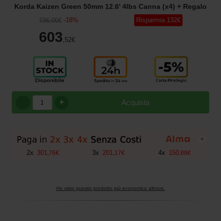
Korda Kaizen Green 50mm 12.6' 4lbs Canna (x4)
+ Regalo
-
18
%
Risparmia
132
€
736
,00
€
603
,52
€
+
Acquista
+
2
x
301
3
x
201
4
x
150
,
76
€
,
17
€
,
88
€
Ho visto questo prodotto più economico altrove.