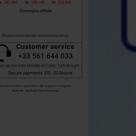
x
237
3
x
158
4
x
118
,
36
€
,
24
€
,
68
€
Consegna offerta
Ho visto questo prodotto più economico altrove.
Questo prodotto appartiene alle seguenti categorie:
Mulinelli
-
Mulinelli Freno Anteriore