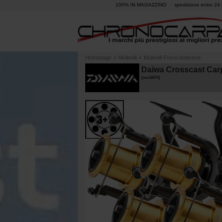
100% IN MAGAZZINO
spedizione entro 24 
Homepage
»
Mulinelli
»
Mulinelli Freno Anteriore
Daiwa Crosscast Carp
[
esc16574
]