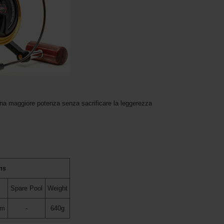
una maggiore potenza senza sacrificare la leggerezza
ns
Spare Pool
Weight
0m
-
640g