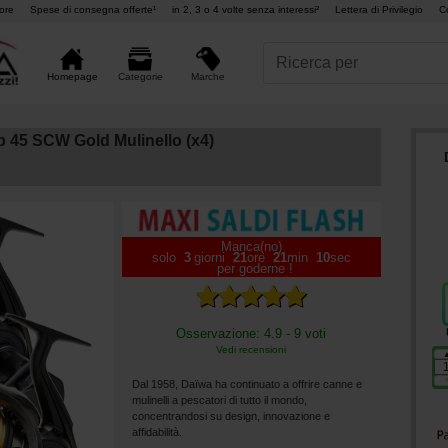
ore
Spese di consegna offerte¹
in 2, 3 o 4 volte senza interessi²
Lettera di Privilegio
C
Marche
Homepage
Categorie
 45 SCW Gold Mulinello (x4)
Manca(no)
solo
3
giorni
21
ore
21
min
09
sec
per goderne !
Osservazione: 4.9 - 9 voti
Vedi recensioni
Dal 1958, Daïwa ha continuato a offrire canne e
mulinelli a pescatori di tutto il mondo,
concentrandosi su design, innovazione e
affidabilità.