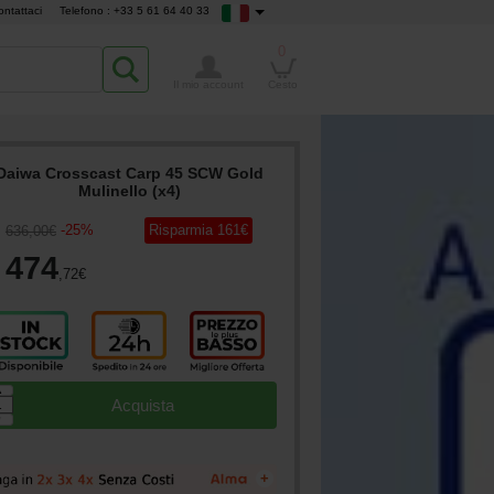
ontattaci
Telefono : +33 5 61 64 40 33
0
Il mio account
Cesto
Daiwa Crosscast Carp 45 SCW Gold
Mulinello (x4)
-
25
%
Risparmia
161
€
636
,00
€
474
,72
€
▲
Acquista
▼
+