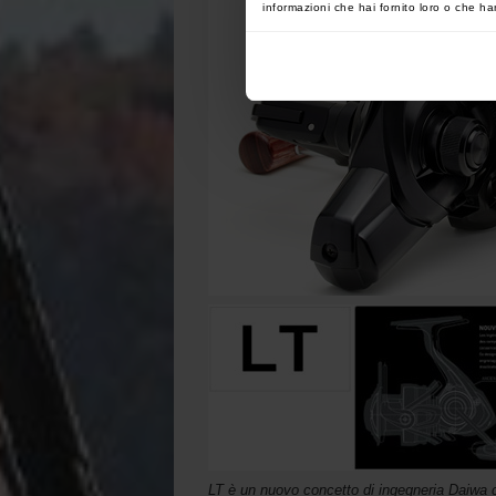
informazioni che hai fornito loro o che han
LT è un nuovo concetto di ingegneria Daiwa ch