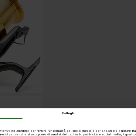
Dettagli
ntenuti ed annunci, per fornire funzionalità dei social media e per analizzare il nostro tra
 i nostri partner che si occupano di analisi dei dati web, pubblicità e social media, i quali