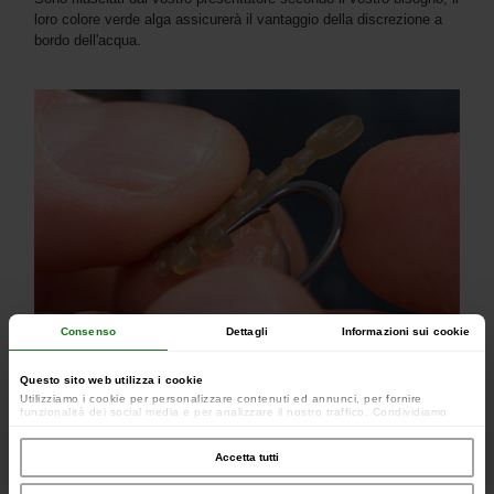
loro colore verde alga assicurerà il vantaggio della discrezione a
bordo dell'acqua.
Consenso
Dettagli
Informazioni sui cookie
Questo sito web utilizza i cookie
Utilizziamo i cookie per personalizzare contenuti ed annunci, per fornire
funzionalità dei social media e per analizzare il nostro traffico. Condividiamo
inoltre informazioni sul modo in cui utilizzi il nostro sito con i nostri partner che si
occupano di analisi dei dati web, pubblicità e social media, i quali potrebbero
combinarle con altre informazioni che hai fornito loro o che hanno raccolto dal
Accetta tutti
tuo utilizzo dei loro servizi.