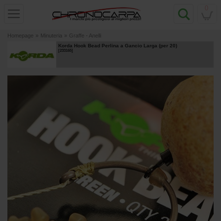
0
Homepage
»
Minuteria
»
Graffe - Anelli
Korda Hook Bead Perlina a Gancio Larga (per 20)
[
233165
]