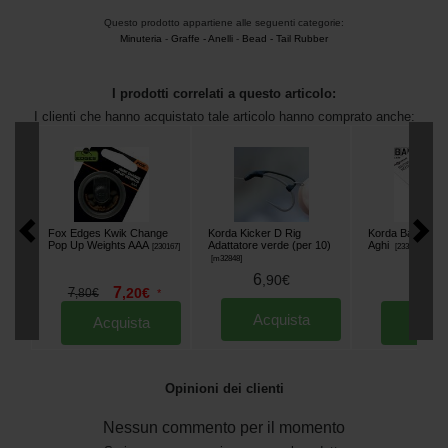
Questo prodotto appartiene alle seguenti categorie:
Minuteria
-
Graffe - Anelli
-
Bead - Tail Rubber
I prodotti correlati a questo articolo:
I clienti che hanno acquistato tale articolo hanno comprato anche:
Fox Edges Kwik Change
Korda Kicker D Rig
Korda Basix Bai
Pop Up Weights AAA
Adattatore verde (per 10)
Aghi
[
230167
]
[
233630
]
[
m32848
]
6
,
90
€
4
,
50
7
7
,
20
€
,
80
€
*
Acquista
Acquista
Acqu
Opinioni dei clienti
Nessun commento per il momento