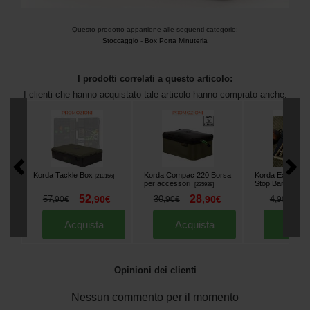
Questo prodotto appartiene alle seguenti categorie:
Stoccaggio
-
Box Porta Minuteria
I prodotti correlati a questo articolo:
I clienti che hanno acquistato tale articolo hanno comprato anche:
Korda Tackle Box
Korda Compac 220 Borsa
Korda Extender 
[
210156
]
per accessori
Stop Bait
[
225938
]
[
230493
]
52
28
4
57
,
90
€
30
,
90
€
4
,
90
€
,
90
€
,
90
€
Acquista
Acquista
Acqu
Opinioni dei clienti
Nessun commento per il momento