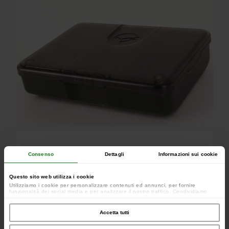
Consenso
Dettagli
Informazioni sui cookie
Questo sito web utilizza i cookie
Utilizziamo i cookie per personalizzare contenuti ed annunci, per fornire
funzionalità dei social media e per analizzare il nostro traffico. Condividiamo
inoltre informazioni sul modo in cui utilizzi il nostro sito con i nostri partner che si
occupano di analisi dei dati web, pubblicità e social media, i quali potrebbero
combinarle con altre informazioni che hai fornito loro o che hanno raccolto dal
Accetta tutti
tuo utilizzo dei loro servizi.