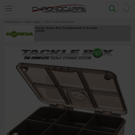
0
Homepage
»
Stoccaggio
»
Box Porta Minuteria
Korda Tackle Box Complemento 6 Scatole
[
210158
]