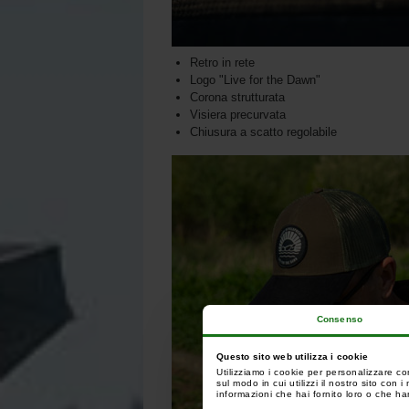
Retro in rete
Logo "Live for the Dawn"
Corona strutturata
Visiera precurvata
Chiusura a scatto regolabile
Consenso
Questo sito web utilizza i cookie
Utilizziamo i cookie per personalizzare co
sul modo in cui utilizzi il nostro sito con
informazioni che hai fornito loro o che han