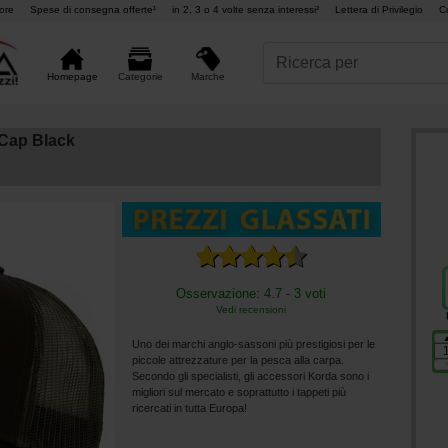
ore
Spese di consegna offerte¹
in 2, 3 o 4 volte senza interessi²
Lettera di Privilegio
C
Marche
Homepage
Categorie
Cap Black
Osservazione: 4.7 - 3 voti
Vedi recensioni
Uno dei marchi anglo-sassoni più prestigiosi per le
piccole attrezzature per la pesca alla carpa.
Secondo gli specialisti, gli accessori Korda sono i
migliori sul mercato e soprattutto i tappeti più
ricercati in tutta Europa!