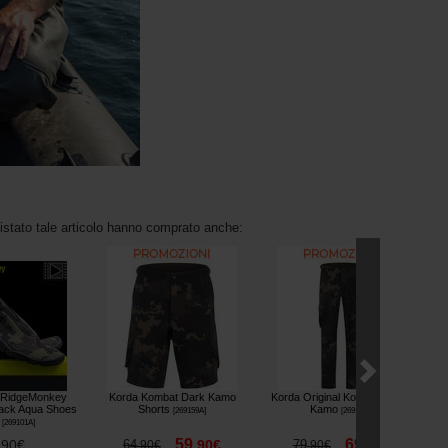
uistato tale articolo hanno comprato anche:
 RidgeMonkey
Korda Kombat Dark Kamo
Korda Original Kombats Dark
ack Aqua Shoes
Shorts
Kamo
[
269159A
]
[
269163A
]
[
269101A
]
59
69
,
90
€
64
,
90
€
79
,
90
€
,
90
€
,
90
€