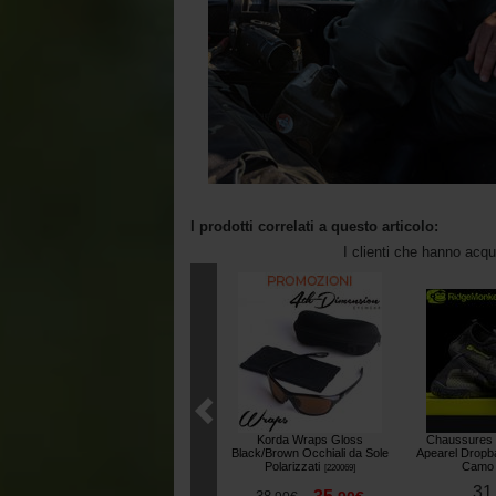
I prodotti correlati a questo articolo:
I clienti che hanno acq
Korda Wraps Gloss
Chaussures
Black/Brown Occhiali da Sole
Apearel Dropb
Polarizzati
Camo
[
220069
]
31