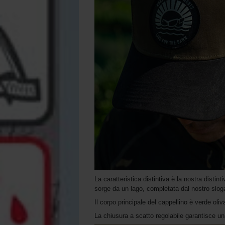
La caratteristica distintiva è la nostra disti
sorge da un lago, completata dal nostro slog
Il corpo principale del cappellino è verde oli
La chiusura a scatto regolabile garantisce una