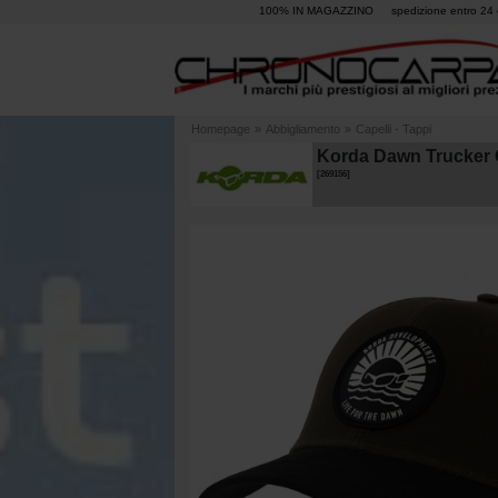
100% IN MAGAZZINO
spedizione entro 24 
Homepage
»
Abbigliamento
»
Capelli - Tappi
Korda Dawn Trucker 
[
269156
]