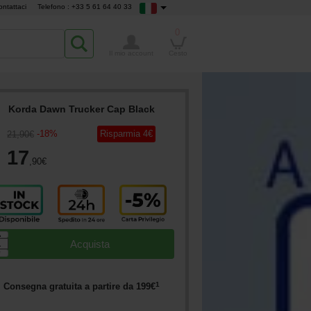
ontattaci
Telefono : +33 5 61 64 40 33
0
Il mio account
Cesto
Korda Dawn Trucker Cap Black
-
18
%
Risparmia
4
€
21
,90
€
17
,90
€
▲
Acquista
▼
1
Consegna gratuita a partire da
199
€