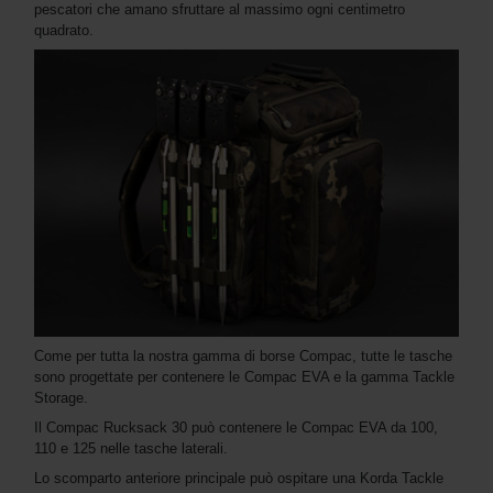
pescatori che amano sfruttare al massimo ogni centimetro
quadrato.
Come per tutta la nostra gamma di borse Compac, tutte le tasche
sono progettate per contenere le Compac EVA e la gamma Tackle
Storage.
Il Compac Rucksack 30 può contenere le Compac EVA da 100,
110 e 125 nelle tasche laterali.
Lo scomparto anteriore principale può ospitare una Korda Tackle