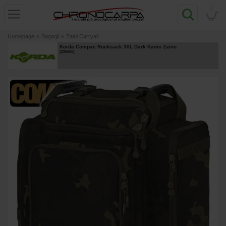
0
Homepage
»
Bagagli
»
Zaini Carryall
Korda Compac Rucksack 30L Dark Kamo Zaino
[
226665
]