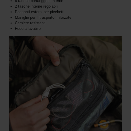
6 tasche portaoggetti interne
2 tasche interne regolabili
Passanti esterni per picchetti
Maniglie per il trasporto rinforzate
Cerniere resistenti
Fodera lavabile