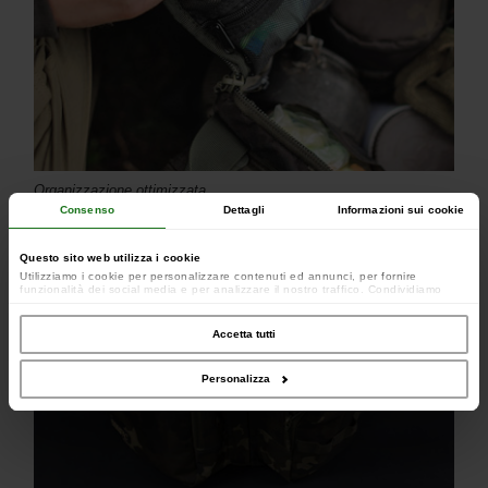
Organizzazione ottimizzata
Consenso
Dettagli
Informazioni sui cookie
Questo sito web utilizza i cookie
Utilizziamo i cookie per personalizzare contenuti ed annunci, per fornire
funzionalità dei social media e per analizzare il nostro traffico. Condividiamo
inoltre informazioni sul modo in cui utilizzi il nostro sito con i nostri partner che si
occupano di analisi dei dati web, pubblicità e social media, i quali potrebbero
combinarle con altre informazioni che hai fornito loro o che hanno raccolto dal
Accetta tutti
tuo utilizzo dei loro servizi.
Personalizza