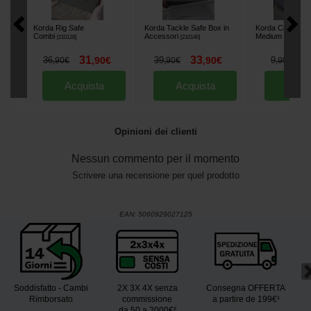
Korda Rig Safe
Korda Tackle Safe Box in
Korda Compac W
Combi
Accessori
Medium
[
210128
]
[
210140
]
[
225777
]
31
33
8
36
,
90
€
39
,
90
€
9
,
90
€
,
90
€
,
90
€
Acquista
Acquista
Acqu
Opinioni dei clienti
Nessun commento per il momento
Scrivere una recensione per quel prodotto
EAN:
5060929027125
Soddisfatto - Cambi
2X 3X 4X senza
Consegna OFFERTA
Rimborsato
commissione
a partire de 199€¹
da 50 a 2000€²