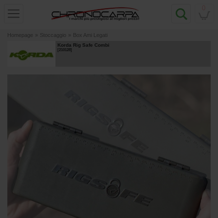
0
Homepage
»
Stoccaggio
»
Box Ami Legati
Korda Rig Safe Combi
[
210128
]