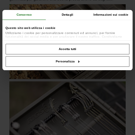
Consenso
Dettagli
Informazioni sui cookie
Questo sito web utilizza i cookie
Utilizziamo i cookie per personalizzare contenuti ed annunci, per fornire
funzionalità dei social media e per analizzare il nostro traffico. Condividiamo
inoltre informazioni sul modo in cui utilizzi il nostro sito con i nostri partner che si
occupano di analisi dei dati web, pubblicità e social media, i quali potrebbero
combinarle con altre informazioni che hai fornito loro o che hanno raccolto dal
Accetta tutti
tuo utilizzo dei loro servizi.
Personalizza