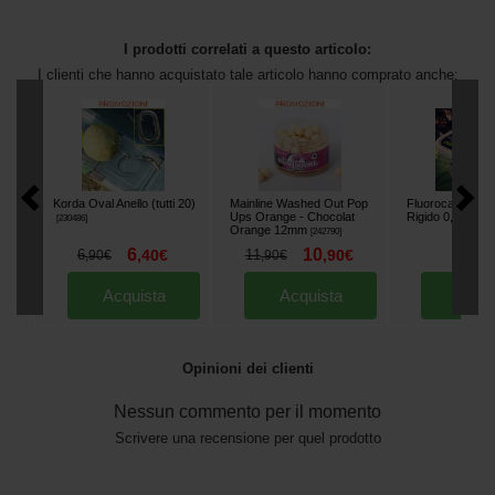
I prodotti correlati a questo articolo:
I clienti che hanno acquistato tale articolo hanno comprato anche:
Korda Oval Anello (tutti 20)
Mainline Washed Out Pop
Fluorocarbon Ko
Ups Orange - Chocolat
Rigido 0,53 mm 
[
230486
]
Orange 12mm
[
242790
]
6
10
14
6
,
40
€
11
,
90
€
,
90
,
90
€
,
90
€
Acquista
Acquista
Acqu
Opinioni dei clienti
Nessun commento per il momento
Scrivere una recensione per quel prodotto