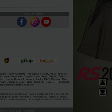
Segui Chronocarpe
 carpa
.
Alpen Camping
,
Anaconda
,
Anatec
,
Aqua Products
,
nocarpe
,
Crewsaver
,
Cygnet
,
Daiwa
,
Dam
,
Deeper
,
Delkim
,
bird
,
Korda
,
Korum
,
Lowrance
,
Lucky
,
MAD
,
Mainline
,
Minn
nsas
,
Shimano
,
Solar Tackle
,
Sonik
,
SPOMB
,
SRT
,
Starbaits
,
,
Barchini Pasturatori
et
Esche
.
1)Consegna gratuita per l'Italia a partire da 199€ per i pacchi
ortogallo, Belgio, Germania, Paesi Bassi, Austria e Irlanda.
ancia metropolitana, per tutti gli articoli ammissibili - 24 ore
ight © 2005-
2026
∇ ccdispo