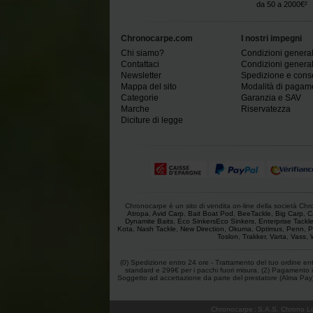
da 50 a 2000€²
Chronocarpe.com
I nostri impegni
Chi siamo?
Condizioni generali
Contattaci
Condizioni generali
Newsletter
Spedizione e con
Mappa del sito
Modalità di pagam
Categorie
Garanzia e SAV
Marche
Riservatezza
Diciture di legge
Chronocarpe è un sito di vendita on-line della società Chron
Atropa
,
Avid Carp
,
Bait Boat Pod
,
BeeTackle
,
Big Carp
,
C
Dynamite Baits
,
Eco SinkersEco Sinkers
,
Enterprise Tackl
Kota
,
Nash Tackle
,
New Direction
,
Okuma
,
Optimus
,
Penn
,
P
Toslon
,
Trakker
,
Varta
,
Vass
,
(0) Spedizione entro 24 ore - Trattamento del tuo ordine entro
standard e 299€ per i pacchi fuori misura. (2) Pagamento in
Soggetto ad accettazione da parte del prestatore (Alma Pay). (3
Chronocarpe
:
S.A.S. Chrono Lo