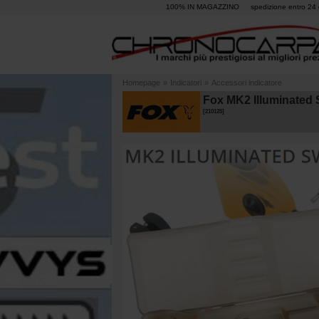
100% IN MAGAZZINO
spedizione entro 24 
Homepage
»
Indicatori
»
Accessori indicatore
Fox MK2 Illuminated
[
210125
]