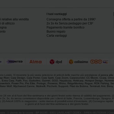
I tuoi vantaggi
 relative alla vendita
Consegna offerta a partire da 199€¹
 di utilizzo
2x 3x 4x Senza pedaggio per CB²
segna
Pagamento tramite bonifico
ento
Buono regalo
Carta vantaggi
o Loisirs. Vi troverete la più vasta selezione di articoli delle marche più prestigiose di
pesca alla
ap River
,
Carp Design
,
Carp Porter
,
Carp Spirit
,
Carp Zoom
,
Carpsounder
,
CC Moore
,
Ccarp
,
Chro
e
,
Extra Carp
,
Faith
,
Fox
,
Garbolino
,
Garmin
,
GOO
,
Hayabusa
,
Holdcarp
,
Hotspot Design
,
Hummin
owerkick
,
Power Pro
,
Pro Elite
,
Prologic
,
Prowess
,
Rhino
,
RidgeMonkey
,
Rogue
,
ROK Fishing
,
Se
Water Wolf
,
Wychwood
.
Canne
,
Mulinelli
,
Picchetti
,
Supporti
,
Filati da Bobina
,
Terminali
,
Ami
,
Bivvy
 24 ore al di fuori del fine-settimana e dei giorni festivi sotto riserva di validità del pagamento. (
 2x, 3x, 4x senza commissioni disponibile per i clienti di Italie, Francia, Lussemburgo, Spagna, P
) Articoli 100% in magazzino - sotto riserva di possibili errori d’inventario. (4) Consegna rapida - Fr
e giorni al di fuori del fine-settimana e dei giorni festivi.
isirs
- 1 chemin de la coume - BP 90185 - 9301 LAVELANET CEDEX - SIREN 481703049 | Copyr