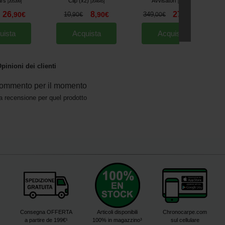
ars
Clip (x2)
Avvisatori
[
205399
]
[
204645
]
[
203120
]
26
8
274
,
90
€
10
,
90
€
349
,
00
€
,
90
€
,
00
€
uista
Acquista
Acquista
pinioni dei clienti
ommento per il momento
a recensione per quel prodotto
Consegna OFFERTA
Articoli disponibili
Chronocarpe.com
a partire de 199€¹
100% in magazzino³
sul cellulare