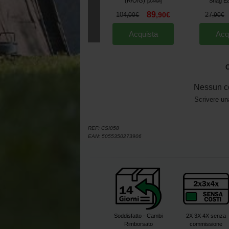
(R/O/G)
Snag E
[
204484
]
89
104
,
90
€
27
,
00
€
,
90
€
Acquista
Acq
O
Nessun c
Scrivere un
REF:
CSI058
EAN:
5055350273906
Soddisfatto - Cambi
2X 3X 4X senza
Rimborsato
commissione