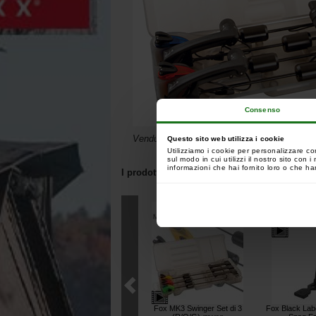
Consenso
Venduto senza lo swinger illuminato MK2
Questo sito web utilizza i cookie
Utilizziamo i cookie per personalizzare co
sul modo in cui utilizzi il nostro sito con
informazioni che hai fornito loro o che han
I prodotti correlati a questo articolo:
I clienti che hanno acq
Fox MK3 Swinger Set di 3
Fox Black Labe