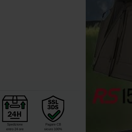
Bobbins
[
m30752
]
16
19
,
90
€
,
90
€
Acquista
Spedizione
Pagare CB
entro 24 ore
sicuro 100%