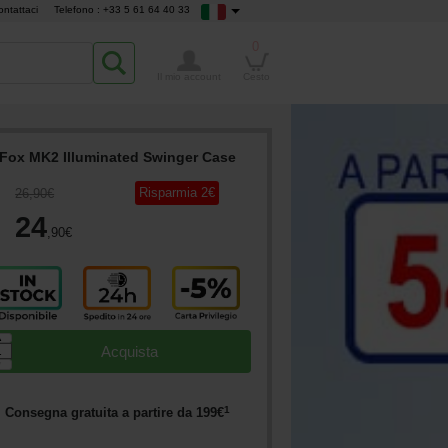
ontattaci
Telefono : +33 5 61 64 40 33
0
Il mio account
Cesto
Fox MK2 Illuminated Swinger Case
Risparmia
2
€
26
,90
€
24
,90
€
▲
Acquista
▼
1
Consegna gratuita a partire da
199
€