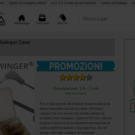
ore
Spese di consegna offerte¹
in 2, 3 o 4 volte senza interessi²
Lettera di Privilegio
C
Marche
Homepage
Categorie
 Swinger Case
Osservazione: 3.9 - 2 voti
Vedi recensioni
Fox è il più grande distributore di attrezzatura da
pesca specializzata per la carpa. Chi sono i
carpisti che non hanno mai sentito parlare di
prodotti come Swingers, sistemi FOX box, Micron.
Questa è la prova di un desiderio permanente di
politica dell'innovazione e di progresso, sia nel
design che nello sviluppo del prodotto.