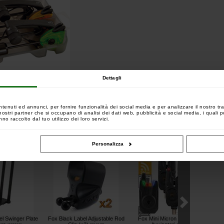
Dettagli
ntenuti ed annunci, per fornire funzionalità dei social media e per analizzare il nostro tra
 i nostri partner che si occupano di analisi dei dati web, pubblicità e social media, i quali
no raccolto dal tuo utilizzo dei loro servizi.
uistato tale articolo hanno comprato anche:
Personalizza
l Swinger Plate
Fox Black Label Adjustable Rod
Fox Mini Micron X 4 + 1 Set