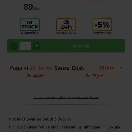
89
,90
€
+
Acquista
+
2
x
44
3
x
29
,
95
€
,
97
€
Ho visto questo prodotto più economico altrove.
Fox MK3 Swinger Set di 3 (R/O/G)
Il nuovo Swinger MK3 è stato rinnovato per affrontare un look più