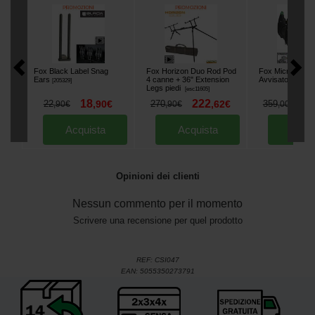
Fox Black Label Snag
Fox Horizon Duo Rod Pod
Fox Micron MX 3
Ears
4 canne + 36" Extension
Avvisatori
[
205329
]
[
203037
]
Legs piedi
[
esc11605
]
18
222
2
22
,
90
€
270
,
62
€
359
,
90
€
,
90
€
,
00
€
Acquista
Acquista
Acqu
Opinioni dei clienti
Nessun commento per il momento
Scrivere una recensione per quel prodotto
REF:
CSI047
EAN:
5055350273791