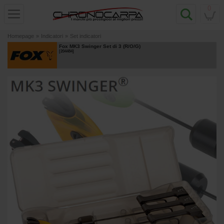
0
Homepage
»
Indicatori
»
Set indicatori
Fox MK3 Swinger Set di 3 (R/O/G)
[
204484
]