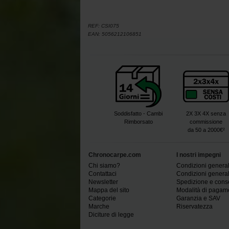
REF:
CSI075
EAN:
5056212106851
Soddisfatto - Cambi
2X 3X 4X senza
Rimborsato
commissione
da 50 a 2000€²
Chronocarpe.com
I nostri impegni
Chi siamo?
Condizioni generali
Contattaci
Condizioni generali
Newsletter
Spedizione e con
Mappa del sito
Modalità di pagam
Categorie
Garanzia e SAV
Marche
Riservatezza
Diciture di legge