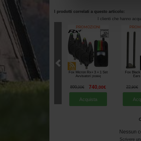
I prodotti correlati a questo articolo:
I clienti che hanno acq
Fox Micron Rx+ 3 + 1 Set
Fox Black
Avvisatori
Ears
[
203864
]
740
899
,
00
€
22
,
00
€
,
90
€
Acquista
Acq
O
Nessun c
Scrivere un