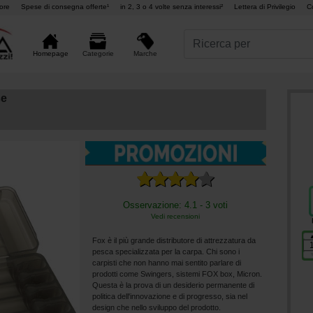
ore
Spese di consegna offerte¹
in 2, 3 o 4 volte senza interessi²
Lettera di Privilegio
C
Marche
Homepage
Categorie
se
Osservazione: 4.1 - 3 voti
Vedi recensioni
Fox è il più grande distributore di attrezzatura da
pesca specializzata per la carpa. Chi sono i
carpisti che non hanno mai sentito parlare di
prodotti come Swingers, sistemi FOX box, Micron.
Questa è la prova di un desiderio permanente di
politica dell'innovazione e di progresso, sia nel
design che nello sviluppo del prodotto.