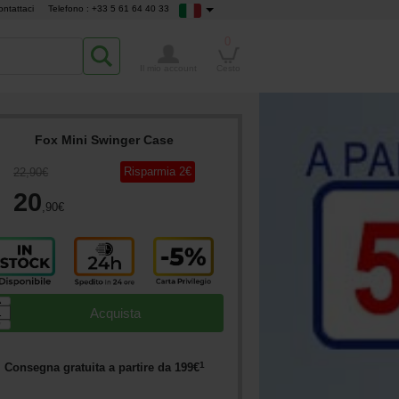
ontattaci
Telefono : +33 5 61 64 40 33
0
Il mio account
Cesto
Fox Mini Swinger Case
Risparmia
2
€
22
,90
€
20
,90
€
▲
Acquista
▼
1
Consegna gratuita a partire da
199
€