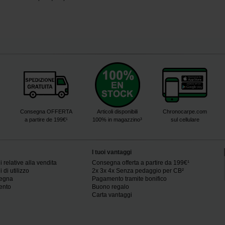
Consegna OFFERTA
Articoli disponibili
Chronocarpe.com
a partire de 199€¹
100% in magazzino³
sul cellulare
I tuoi vantaggi
 relative alla vendita
Consegna offerta a partire da 199€¹
 di utilizzo
2x 3x 4x Senza pedaggio per CB²
segna
Pagamento tramite bonifico
ento
Buono regalo
Carta vantaggi