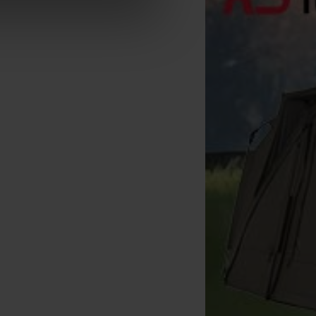
Fox Edges Medium Tackle
Fox Edges Hook Boxes (x3)
Box
[
210186
]
[
210194
]
49
4
54
,
90
€
5
,
90
€
,
90
€
,
90
€
Acquista
Acquista