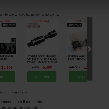
uistato tale articolo hanno comprato anche:
 Label Snag
Prologic Quick Release
Fox Black Label Mini Swinger
Connector Original Black
Set di 4 (R/O/G/B)
[
205329
]
[
esc11318
]
Medium Adattatore
[
205015
]
18
6
111
,
90
€
7
,
40
€
134
,
84
€
,
40
€
,
50
€
uista
Acquista
Acquista
pinioni dei clienti
ommento per il momento
a recensione per quel prodotto