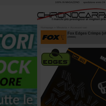
100% IN MAGAZZINO
spedizione entro 24 
Homepage
»
Minuteria
»
Accessori vari
Fox Edges Crimps (x
[
233828A
]