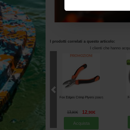
I prodotti correlati a questo articolo:
I clienti che hanno acq
Fox Edges Crimp Plyers
F
[
233827
]
12
13
,
90
€
,
90
€
Acquista