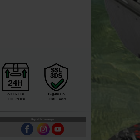
Spedizione
Pagare CB
entro 24 ore
sicuro 100%
Segui Chronocarpe