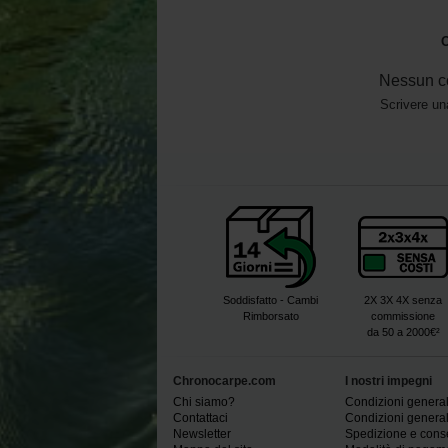
O
Nessun c
Scrivere un
Soddisfatto - Cambi
2X 3X 4X senza
Rimborsato
commissione
da 50 a 2000€²
Chronocarpe.com
I nostri impegni
Chi siamo?
Condizioni generali
Contattaci
Condizioni generali
Newsletter
Spedizione e con