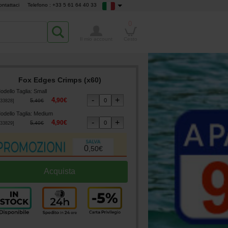
ontattaci
Telefono : +33 5 61 64 40 33
0
Il mio account
Cesto
Fox Edges Crimps (x60)
odello Taglia
:
Small
4
,
90
€
5
,
40
€
33828
]
odello Taglia
:
Medium
4
,
90
€
5
,
40
€
33829
]
0
,
50
€