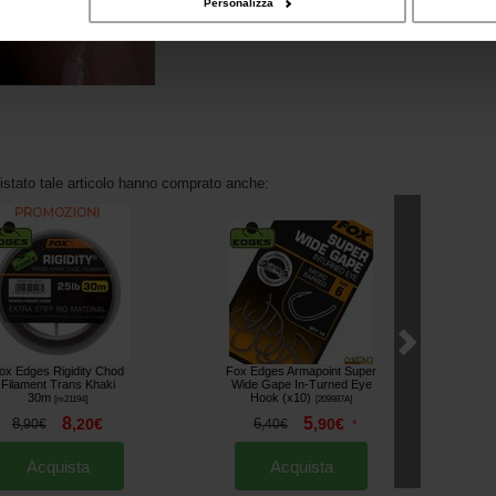
Personalizza
uistato tale articolo hanno comprato anche:
ox Edges Rigidity Chod
Fox Edges Armapoint Super
Filament Trans Khaki
Wide Gape In-Turned Eye
30m
Hook (x10)
[
m21194
]
[
209987A
]
8
5
8
,
20
€
6
,
90
€
,
90
€
,
40
€
*
Acquista
Acquista