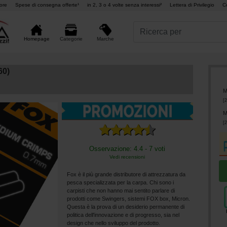
ore
Spese di consegna offerte¹
in 2, 3 o 4 volte senza interessi²
Lettera di Privilegio
C
Marche
Homepage
Categorie
60)
M
[
2
M
[
2
Osservazione: 4.4 - 7 voti
Vedi recensioni
Fox è il più grande distributore di attrezzatura da
pesca specializzata per la carpa. Chi sono i
carpisti che non hanno mai sentito parlare di
prodotti come Swingers, sistemi FOX box, Micron.
Questa è la prova di un desiderio permanente di
politica dell'innovazione e di progresso, sia nel
design che nello sviluppo del prodotto.