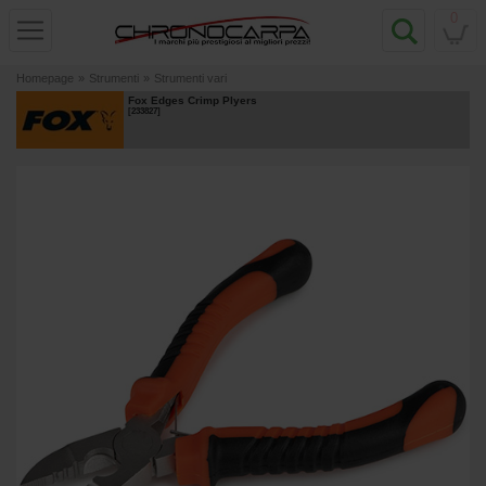
0
Homepage
»
Strumenti
»
Strumenti vari
Fox Edges Crimp Plyers
[
233827
]