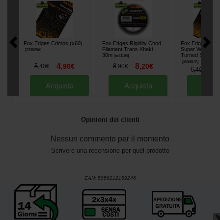
Fox Edges Crimps (x60)
Fox Edges Rigidity Chod
Fox Edges Arma
Filament Trans Khaki
Super Wide Gap
[
233828A
]
30m
Turned Eye Hoo
[
m21194
]
[
209987A
]
4
8
5
,
90
€
8
,
20
€
,
40
€
,
90
€
5
6
,
,
40
€
Acquista
Acquista
Acqu
Opinioni dei clienti
Nessun commento per il momento
Scrivere una recensione per quel prodotto
EAN:
5056212159246