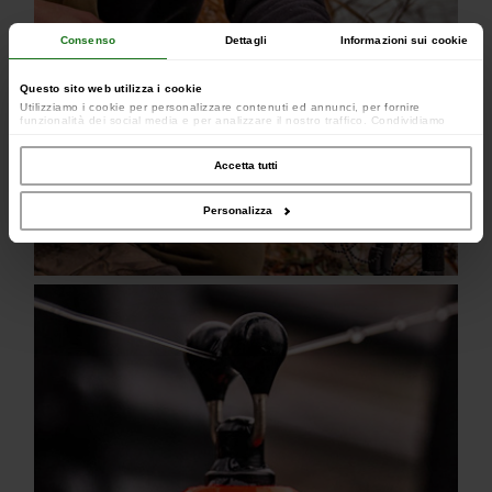
Consenso
Dettagli
Informazioni sui cookie
Questo sito web utilizza i cookie
Utilizziamo i cookie per personalizzare contenuti ed annunci, per fornire
funzionalità dei social media e per analizzare il nostro traffico. Condividiamo
inoltre informazioni sul modo in cui utilizzi il nostro sito con i nostri partner che si
occupano di analisi dei dati web, pubblicità e social media, i quali potrebbero
combinarle con altre informazioni che hai fornito loro o che hanno raccolto dal
Accetta tutti
tuo utilizzo dei loro servizi.
Personalizza