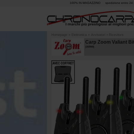
100% IN MAGAZZINO
spedizione entro 24 
Homepage
»
Elettronica
»
Avvisatori + Ricevitore
Carp Zoom Valiant Bi
[
203968
]