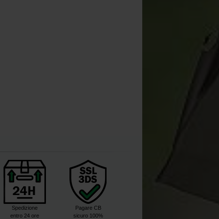
arp Zoom FK7 Wireless Anti-
Rod Pod Carp Zoom Tempo 3
Theft Alarm
canne
[
203085
]
[
205981
]
56
56
66
,
90
€
61
,
90
€
,
90
€
,
90
€
Acquista
Acquista
Spedizione
Pagare CB
entro 24 ore
sicuro 100%