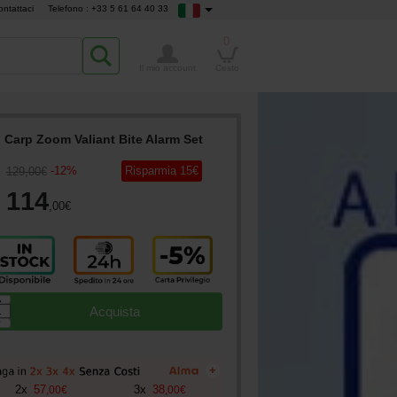
ontattaci
Telefono : +33 5 61 64 40 33
0
Il mio account
Cesto
Carp Zoom Valiant Bite Alarm Set
-
12
%
Risparmia
15
€
129
,00
€
114
,00
€
▲
Acquista
▼
+
2
x
57
3
x
38
,
00
€
,
00
€