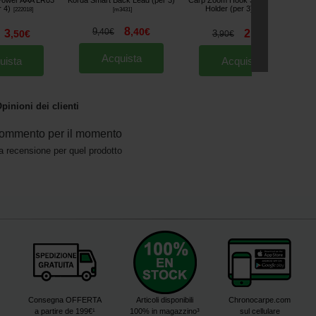
 Power AAA LR03
Korda Smart Back Lead (per 3)
Carp Zoom Hook Secure Hook
C
r 4)
Holder (per 3)
[
222018
]
[
m3431
]
[
233315
]
8
9
,
40
€
,
40
€
3
2
,
50
€
3
,
90
€
,
90
€
Acquista
uista
Acquista
pinioni dei clienti
ommento per il momento
a recensione per quel prodotto
Consegna OFFERTA
Articoli disponibili
Chronocarpe.com
a partire de 199€¹
100% in magazzino³
sul cellulare