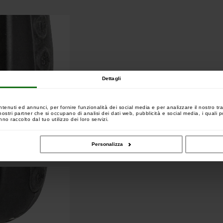
Dettagli
ntenuti ed annunci, per fornire funzionalità dei social media e per analizzare il nostro tra
 i nostri partner che si occupano di analisi dei dati web, pubblicità e social media, i quali
no raccolto dal tuo utilizzo dei loro servizi.
Personalizza