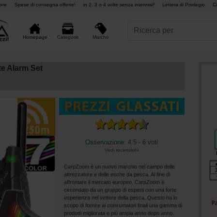
ore
Spese di consegna offerte¹
in 2, 3 o 4 volte senza interessi²
Lettera di Privilegio
C
Marche
Homepage
Categorie
te Alarm Set
Osservazione: 4.5 - 6 voti
Vedi recensioni
CarpZoom è un nuovo marchio nel campo delle
attrezzature e delle esche da pesca. Al fine di
affrontare il mercato europeo, CarpZoom è
circondato da un gruppo di esperti con una forte
esperienza nel settore della pesca. Questo ha lo
scopo di fornire ai consumatori finali una gamma di
prodotti migliorata e più ampia anno dopo anno.