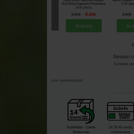
Carp Zoom Marshal Rubber
Varta Longlife
Rod Rest Supporto Posteriore
1.5V (pe
(x3)
[
205131
]
4
5
,
90
€
3
,
90
€
,
90
€
Acquista
Acq
O
Nessun c
Scrivere un
EAN:
5999095342650
Soddisfatto - Cambi
2X 3X 4X senza
Rimborsato
commissione