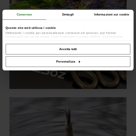
Consenso
Dettagli
Informazioni sui cookie
Questo sito web utilizza i cookie
Utilizziamo i cookie per personalizzare contenuti ed annunci, per fornire
funzionalità dei social media e per analizzare il nostro traffico. Condividiamo
inoltre informazioni sul modo in cui utilizzi il nostro sito con i nostri partner che si
occupano di analisi dei dati web, pubblicità e social media, i quali potrebbero
combinarle con altre informazioni che hai fornito loro o che hanno raccolto dal
Accetta tutti
tuo utilizzo dei loro servizi.
Personalizza