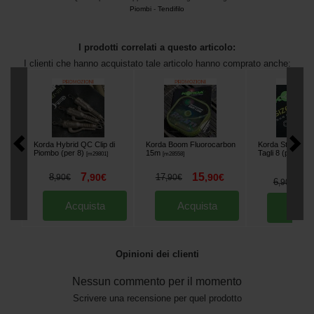
Piombi
-
Tendifilo
I prodotti correlati a questo articolo:
I clienti che hanno acquistato tale articolo hanno comprato anche:
Korda Hybrid QC Clip di
Korda Boom Fluorocarbon
Korda Standard 
Piombo (per 8)
15m
Tagli 8 (per 20)
[
m29801
]
[
m28558
]
[
7
15
8
,
90
€
17
,
90
€
,
90
€
,
90
€
6
6
,
90
€
Acquista
Acquista
Acqu
Opinioni dei clienti
Nessun commento per il momento
Scrivere una recensione per quel prodotto