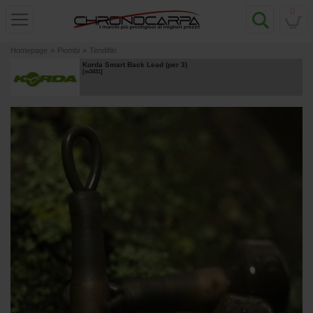
0
Homepage
»
Piombi
»
Tendifilo
Korda Smart Back Lead (per 3)
[
m3431
]