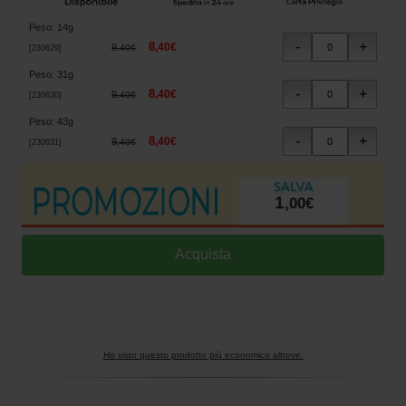
Peso
:
14g
8
,
40
€
9
,
40
€
[
230629
]
Peso
:
31g
8
,
40
€
9
,
40
€
[
230630
]
Peso
:
43g
8
,
40
€
9
,
40
€
[
230631
]
1
,
00
€
Ho visto questo prodotto più economico altrove.