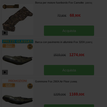
Borsa per motore fuoribordo Fox Camolite
[
226721
]
68
,
90
€
72
,
90
€
Acquista
Barca con pavimento in alluminio Fox 320X
[
219971
]
1274
,
00
€
1519
,
00
€
Acquista
Gommone Fox 290X Air Floor
[
219968
]
1169
,
00
€
1229
,
00
€