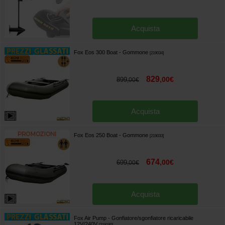
Acquista
Fox Eos 300 Boat - Gommone
[
219034
]
829
,
00
€
899
,
00
€
Acquista
Fox Eos 250 Boat - Gommone
[
219033
]
674
,
00
€
699
,
00
€
Acquista
Fox Air Pump - Gonfiatore/sgonfiatore ricaricabile
12V/240V
[
219180
]