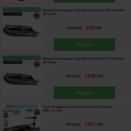
Bateau Pneumatique Carp Spirit Camo Boat 230 Plancher
Alu
[
219985
]
939
,
00
€
1099
,
00
€
Acquista
Bateau Pneumatique Carp Spirit Camo Boat 270 Plancher
Alu
[
219984
]
1349
,
00
€
1579
,
00
€
Acquista
Pack Navigation Sonik Nomad Camo 330 Extend
66lbs
[
esc18226
]
1361
,
28
€
1578
,
00
€