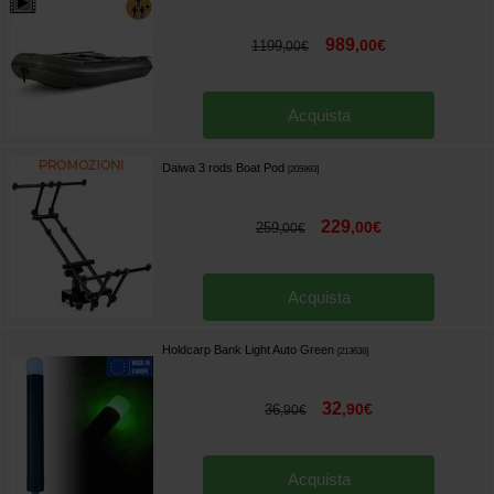
989
,
00
€
1199
,
00
€
Acquista
Daiwa 3 rods Boat Pod
[
205993
]
229
,
00
€
259
,
00
€
Acquista
Holdcarp Bank Light Auto Green
[
213638
]
32
,
90
€
36
,
90
€
Acquista