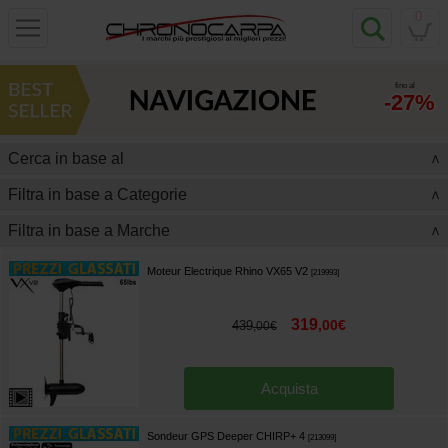
0
fino al
-27%
Cerca in base al
>
Filtra in base a Categorie
>
Filtra in base a Marche
>
Moteur Electrique Rhino VX65 V2
[
219993
]
319
,
00
€
439
,
00
€
Acquista
Sondeur GPS Deeper CHIRP+ 4
[
213099
]