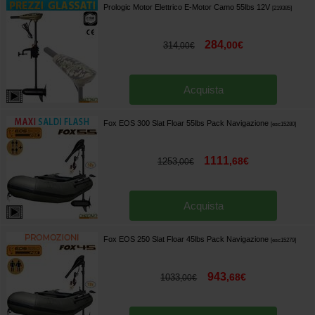
Prologic Motor Elettrico E-Motor Camo 55lbs 12V
[
219385
]
284
,
00
€
314
,
00
€
Acquista
Fox EOS 300 Slat Floar 55lbs Pack Navigazione
[
esc15280
]
1111
,
68
€
1253
,
00
€
Acquista
Fox EOS 250 Slat Floar 45lbs Pack Navigazione
[
esc15279
]
943
,
68
€
1033
,
00
€