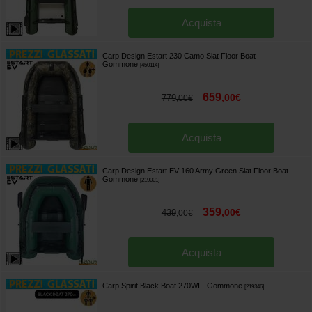
Acquista
Carp Design Estart 230 Camo Slat Floor Boat -
Gommone
[
450114
]
659
,
00
€
779
,
00
€
Acquista
Carp Design Estart EV 160 Army Green Slat Floor Boat -
Gommone
[
219001
]
359
,
00
€
439
,
00
€
Acquista
Carp Spirit Black Boat 270WI - Gommone
[
219346
]