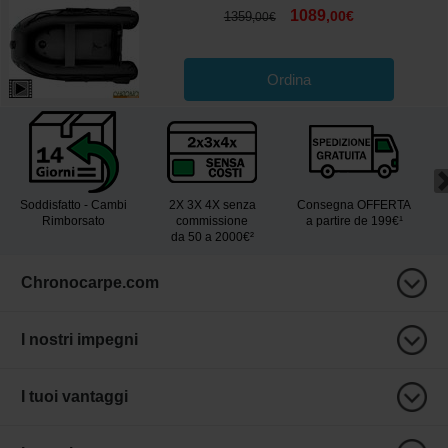
1089
,
00
€
1359
,
00
€
Ordina
Soddisfatto - Cambi
2X 3X 4X senza
Consegna OFFERTA
Rimborsato
commissione
a partire de 199€¹
da 50 a 2000€²
Chronocarpe.com
I nostri impegni
I tuoi vantaggi