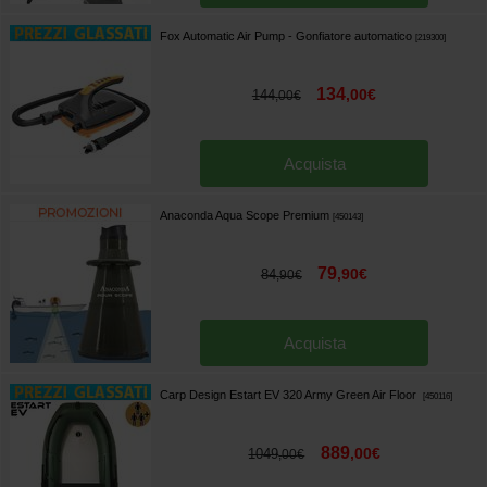
Fox Automatic Air Pump - Gonfiatore automatico
[
219300
]
134
,
00
€
144
,
00
€
Acquista
Anaconda Aqua Scope Premium
[
450143
]
79
,
90
€
84
,
90
€
Acquista
Carp Design Estart EV 320 Army Green Air Floor
[
450116
]
889
,
00
€
1049
,
00
€