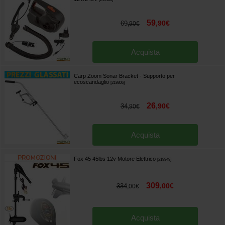
59
,
90
€
69
,
90
€
Acquista
Carp Zoom Sonar Bracket - Supporto per
ecoscandaglio
[
219306
]
26
,
90
€
34
,
90
€
Acquista
Fox 45 45lbs 12v Motore Elettrico
[
219949
]
309
,
00
€
334
,
00
€
Acquista