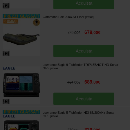
Acquista
Gommone Fox 200X Air Floor
[
219966
]
679
,
00
€
729
,
00
€
Acquista
Lowrance Eagle 9 Fishfinder TRIPLESHOT HD Sonar
GPS
[
213699
]
689
,
00
€
784
,
00
€
Acquista
Lowrance Eagle 5 Fishfinder HDI 83/200kHz Sonar
GPS
[
213696
]
329