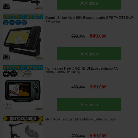
Acquista
Garmin Striker Vivid 9SV Ecoscondaglio GPS TA GT52HW-
TM
[
219358
]
649
,
00
€
759
,
00
€
Acquista
Humminbird Helix 5 G2 HD DI Ecoscandaglio TA
200/455/800kHz
[
219322
]
339
,
00
€
439
,
00
€
Acquista
Minn Kota Traxxis 55lbs Motore Elettrico
[
219329
]
599
,
00
€
799
,
00
€