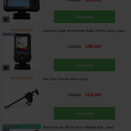
,
00
€
379
,
00
€
Acquista
Lowrance Eagle 4X Fishfinder Bullet 200kHz Sonar
[
213695
]
149
,
00
€
179
,
00
€
Acquista
Fox Echo Sounder Mount
[
219965
]
124
,
00
€
129
,
00
€
Acquista
Nash Boat Life 280 Air Deck Inflatable Boat
[
219961
]