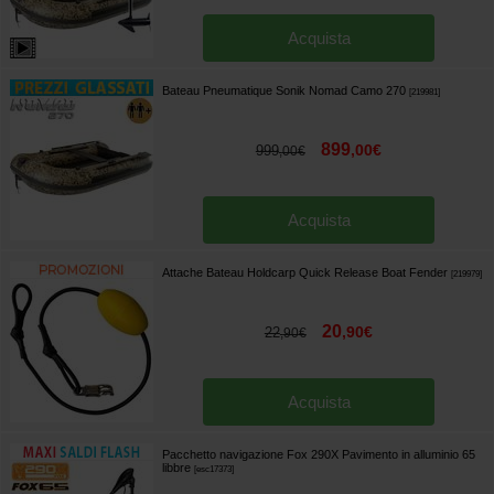
Acquista
Bateau Pneumatique Sonik Nomad Camo 270
[
219981
]
899
,
00
€
999
,
00
€
Acquista
Attache Bateau Holdcarp Quick Release Boat Fender
[
219979
]
20
,
90
€
22
,
90
€
Acquista
Pacchetto navigazione Fox 290X Pavimento in alluminio 65
libbre
[
esc17373
]