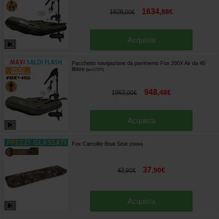
1634
,
88
€
1828
,
00
€
Acquista
Pacchetto navigazione da pavimento Fox 200X Air da 45
libbre
[
esc17370
]
948
,
48
€
1063
,
00
€
Acquista
Fox Camolite Boat Seat
[
226694
]
37
,
90
€
42
,
90
€
Acquista