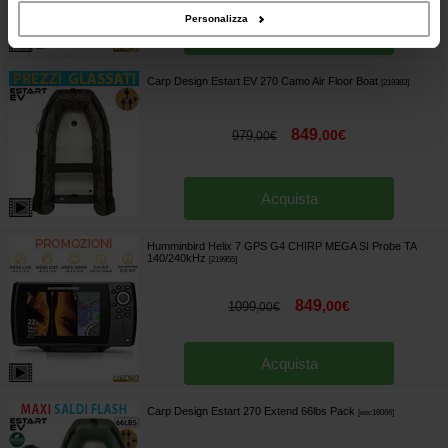
Personalizza
Acquista
Carp Design Estart EV 270 Camo Air Floor Boat
[
219383
]
849
,
00
€
979
,
00
€
Acquista
Humminbird Helix 7 GPS G4 CHIRP MEGA SI Probe TA
140/240kHz
[
219955
]
849
,
00
€
1099
,
00
€
Acquista
Carp Design Estart 270 Extend 66lbs Pack
[
esc16066
]