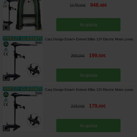
948
,
48
€
1178
,
00
€
Acquista
Carp Design Estart+ Extend 58lbs 12V Electric Motor
[
219388
]
199
,
00
€
269
,
00
€
Acquista
Carp Design Estart+ Extend 40lbs 12V Electric Motor
[
219386
]
179
,
00
€
219
,
00
€
Acquista