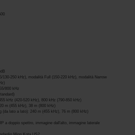
600
0dB
130-250 kHz), modalità Full (150-220 kHz), modalità Narrow
Hz)
455/800 kHz
standard)
455 kHz (420-520 kHz), 800 kHz (790-850 kHz)
120 m (455 kHz), 38 m (800 kHz)
(da lato a lato): 240 m (455 kHz), 76 m (800 kHz)
P a doppio spettro, immagine dall'alto, immagine laterale
andaglio Minn Kota US2