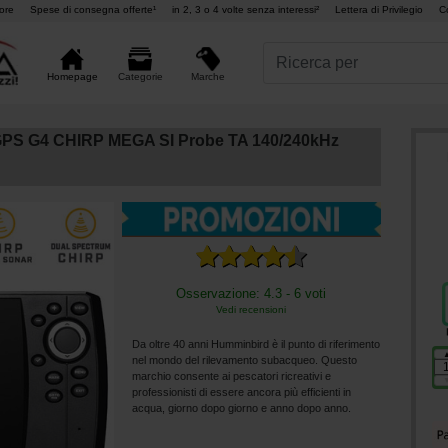
ore
Spese di consegna offerte¹
in 2, 3 o 4 volte senza interessi²
Lettera di Privilegio
C
Marche
Homepage
Categorie
GPS G4 CHIRP MEGA SI Probe TA 140/240kHz
Osservazione: 4.3 - 6 voti
Vedi recensioni
Da oltre 40 anni Humminbird è il punto di riferimento
nel mondo del rilevamento subacqueo. Questo
marchio consente ai pescatori ricreativi e
professionisti di essere ancora più efficienti in
acqua, giorno dopo giorno e anno dopo anno.