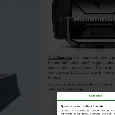
AutoChart Live
: crea mappe delle zone di p
Humminbird® LakeMaster®. Mappate i contorni
mentre guidate la vostra barca. È dotato di se
con le schede SD AutoChart Zero Line per u
illimitata.
Include scatola di controllo da 7", sonda pe
e hardware di montaggio.
Consenso
Questo sito web utilizza i cookie
Utilizziamo i cookie per personalizzare co
sul modo in cui utilizzi il nostro sito con