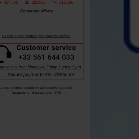
x
424
3
x
283
4
x
212
,
50
€
,
00
€
,
25
€
Consegna offerta
Ho visto questo prodotto più economico altrove.
Questo prodotto appartiene alle seguenti categorie:
Navigazione
-
Ecoscandagli - GPS