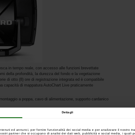
esca in tempo reale, con accesso alle funzioni brevettate
 della profondità, la durezza del fondo e la vegetazione
rie di otto (8) ore di registrazione integrata ed è compatibile
na capacità di mappatura AutoChart Live praticamente
r montaggio a poppa, cavo di alimentazione, supporto cardanico
Dettagli
ntenuti ed annunci, per fornire funzionalità dei social media e per analizzare il nostro tra
 i nostri partner che si occupano di analisi dei dati web, pubblicità e social media, i quali