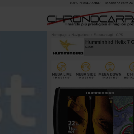
100% IN MAGAZZINO
spedizione entro 24 
Homepage
»
Navigazione
»
Ecoscandagli - GPS
Humminbird Helix 7 
[
219955
]