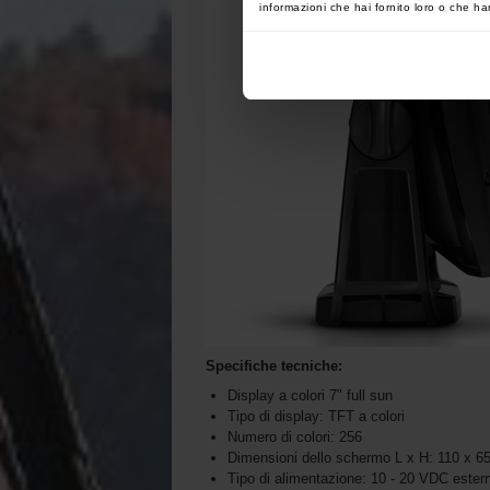
informazioni che hai fornito loro o che han
Specifiche tecniche:
Display a colori 7" full sun
Tipo di display: TFT a colori
Numero di colori: 256
Dimensioni dello schermo L x H: 110 x 
Tipo di alimentazione: 10 - 20 VDC ester