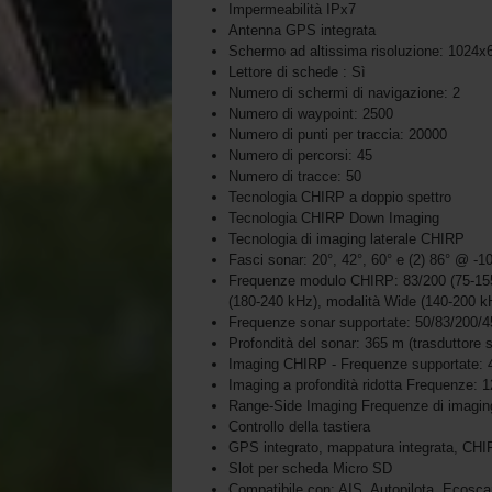
Impermeabilità IPx7
Antenna GPS integrata
Schermo ad altissima risoluzione: 1024x
Lettore di schede : Sì
Numero di schermi di navigazione: 2
Numero di waypoint: 2500
Numero di punti per traccia: 20000
Numero di percorsi: 45
Numero di tracce: 50
Tecnologia CHIRP a doppio spettro
Tecnologia CHIRP Down Imaging
Tecnologia di imaging laterale CHIRP
Fasci sonar: 20°, 42°, 60° e (2) 86° @ -1
Frequenze modulo CHIRP: 83/200 (75-155/
(180-240 kHz), modalità Wide (140-200 k
Frequenze sonar supportate: 50/83/200/
Profondità del sonar: 365 m (trasduttore 
Imaging CHIRP - Frequenze supportate: 
Imaging a profondità ridotta Frequenze: 
Range-Side Imaging Frequenze di imaging 
Controllo della tastiera
GPS integrato, mappatura integrata, CHIR
Slot per scheda Micro SD
Compatibile con: AIS, Autopilota, Ecosc