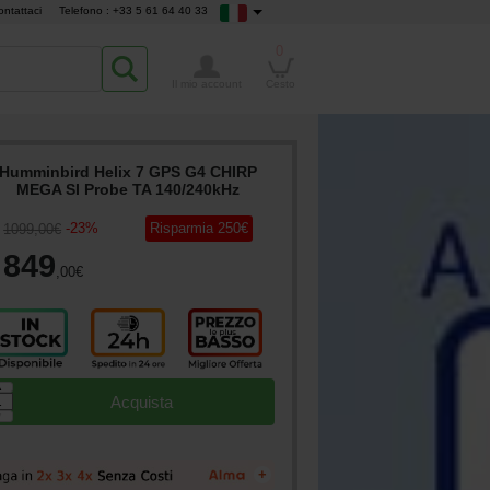
ontattaci
Telefono : +33 5 61 64 40 33
0
Il mio account
Cesto
Humminbird Helix 7 GPS G4 CHIRP
MEGA SI Probe TA 140/240kHz
-
23
%
Risparmia
250
€
1099
,00
€
849
,00
€
▲
Acquista
▼
+