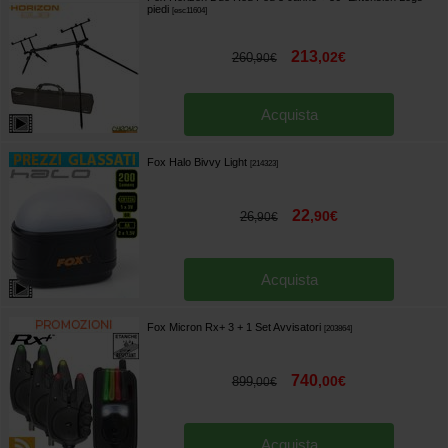
piedi
[
esc11604
]
213
,
02
€
260
,
90
€
Acquista
Fox Halo Bivvy Light
[
214323
]
22
,
90
€
26
,
90
€
Acquista
Fox Micron Rx+ 3 + 1 Set Avvisatori
[
203864
]
740
,
00
€
899
,
00
€
Acquista