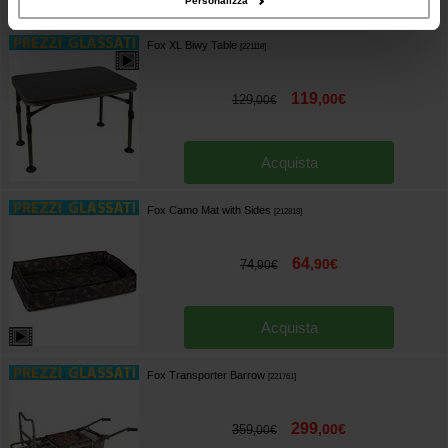
Personalizza
Fox XL Biwy Table
[
221118
]
119
,
00
€
129
,
00
€
Acquista
Fox Camo Mat with Sides
[
212818
]
64
,
90
€
74
,
90
€
Acquista
Fox Transporter Barrow
[
221761
]
299
,
00
€
359
,
00
€