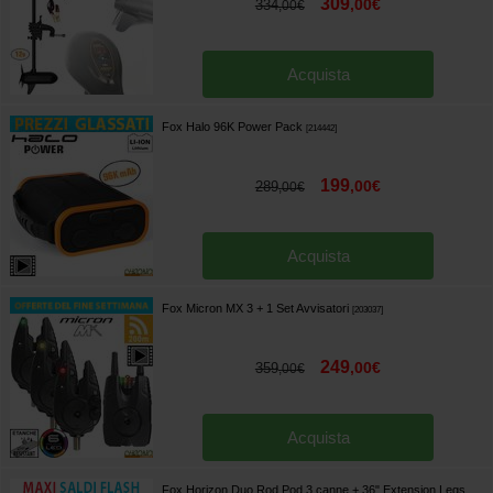
309
,
00
€
334
,
00
€
Acquista
Fox Halo 96K Power Pack
[
214442
]
199
,
00
€
289
,
00
€
Acquista
Fox Micron MX 3 + 1 Set Avvisatori
[
203037
]
249
,
00
€
359
,
00
€
Acquista
Fox Horizon Duo Rod Pod 3 canne + 36" Extension Legs