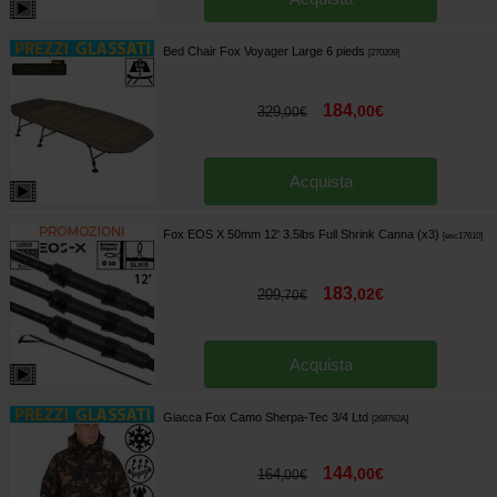
Bed Chair Fox Voyager Large 6 pieds
[
270209
]
184
,
00
€
329
,
00
€
Acquista
Fox EOS X 50mm 12' 3.5lbs Full Shrink Canna (x3)
[
esc17610
]
183
,
02
€
209
,
70
€
Acquista
Giacca Fox Camo Sherpa-Tec 3/4 Ltd
[
268762A
]
144
,
00
€
164
,
00
€