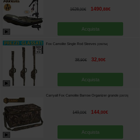
1490
,
88
€
1628
,
00
€
Acquista
Fox Camolite Single Rod Sleeves
[
226676A
]
32
,
90
€
38
,
90
€
Acquista
Carryall Fox Camolite Barrow Organizer grande
[
226725
]
144
,
00
€
149
,
00
€
Acquista