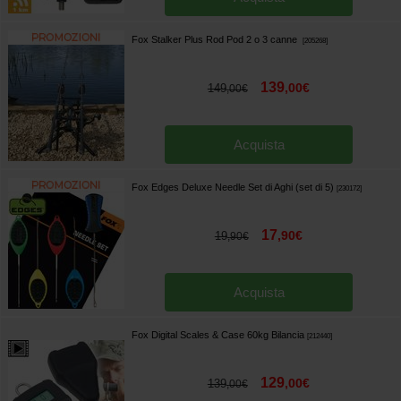
Fox Stalker Plus Rod Pod 2 o 3 canne
[
205268
]
139
,
00
€
149
,
00
€
Acquista
Fox Edges Deluxe Needle Set di Aghi (set di 5)
[
230172
]
17
,
90
€
19
,
90
€
Acquista
Fox Digital Scales & Case 60kg Bilancia
[
212440
]
129
,
00
€
139
,
00
€