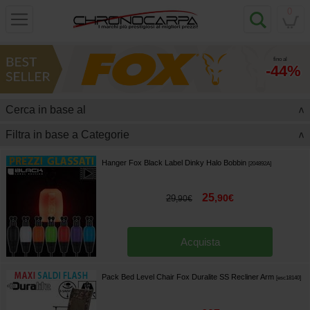
0
fino al
-44%
Cerca in base al
>
Filtra in base a Categorie
>
Hanger Fox Black Label Dinky Halo Bobbin
[
204892A
]
25
,
90
€
29
,
90
€
Acquista
Pack Bed Level Chair Fox Duralite SS Recliner Arm
[
esc18140
]