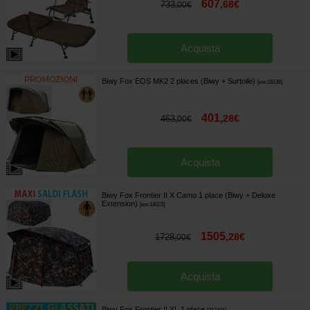
607
,
68
€
733
,
00
€
Acquista
Biwy Fox EOS MK2 2 places (Biwy + Surtoile)
[
esc18138
]
401
,
28
€
463
,
00
€
Acquista
Biwy Fox Frontier II X Camo 1 place (Biwy + Deluxe
Extension)
[
esc18023
]
1505
,
28
€
1728
,
00
€
Acquista
Biwy Fox Frontier II XL 1 place