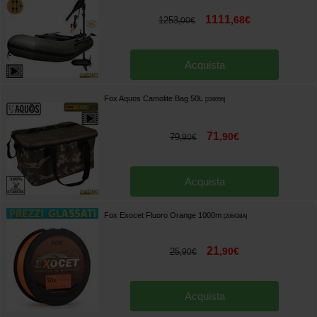
1111
,
68
€
1253
,
00
€
Acquista
Fox Aquos Camolite Bag 50L
[
226056
]
71
,
90
€
79
,
90
€
Acquista
Fox Exocet Fluoro Orange 1000m
[
206438A
]
21
,
90
€
25
,
90
€
Acquista