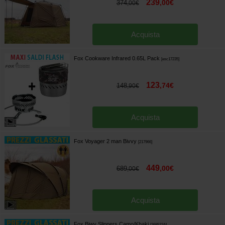
239
,
00
€
374
,
00
€
Acquista
Fox Cookware Infrared 0.65L Pack
[
esc17235
]
123
,
74
€
148
,
90
€
Acquista
Fox Voyager 2 man Bivvy
[
217966
]
449
,
00
€
689
,
00
€
Acquista
Fox Biwy Slippers Camo/Khaki
[
268522A
]