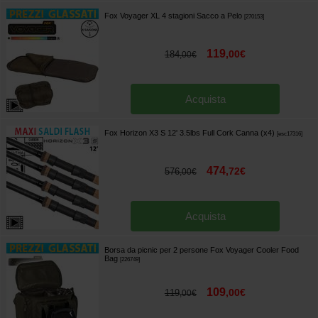
Fox Voyager XL 4 stagioni Sacco a Pelo
[
270153
]
119
,
00
€
184
,
00
€
Acquista
Fox Horizon X3 S 12' 3.5lbs Full Cork Canna (x4)
[
esc17316
]
474
,
72
€
576
,
00
€
Acquista
Borsa da picnic per 2 persone Fox Voyager Cooler Food
Bag
[
226749
]
109
,
00
€
119
,
00
€