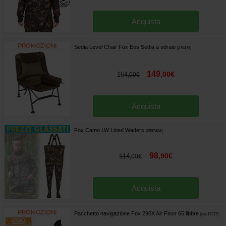
Acquista
Sedia Level Chair Fox Eos Sedia a sdraio
[
270178
]
149
,
00
€
164
,
00
€
Acquista
Fox Camo LW Lined Waders
[
268742A
]
98
,
90
€
114
,
00
€
Acquista
Pacchetto navigazione Fox 290X Air Floor 65 libbre
[
esc17372
]