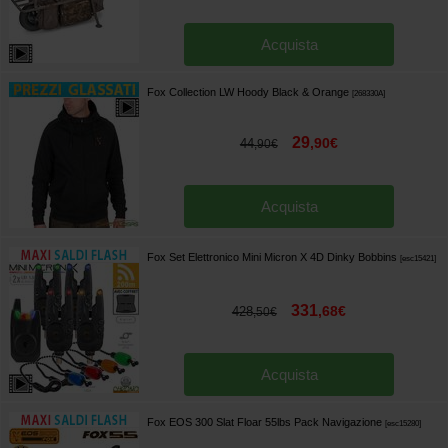
Acquista
Fox Collection LW Hoody Black & Orange
[
268330A
]
29
,
90
€
44
,
90
€
Acquista
Fox Set Elettronico Mini Micron X 4D Dinky Bobbins
[
esc15421
]
331
,
68
€
428
,
50
€
Acquista
Fox EOS 300 Slat Floar 55lbs Pack Navigazione
[
esc15280
]