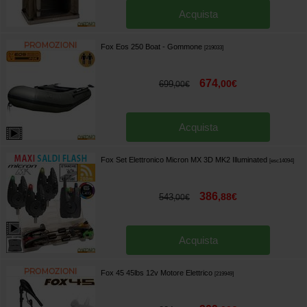
Acquista
Fox Eos 250 Boat - Gommone
[
219033
]
674
,
00
€
699
,
00
€
Acquista
Fox Set Elettronico Micron MX 3D MK2 Illuminated
[
esc14094
]
386
,
88
€
543
,
00
€
Acquista
Fox 45 45lbs 12v Motore Elettrico
[
219949
]