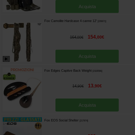
Acquista
Fox Camolite Hardcase 4 canne 12'
[
226671
]
154
,
00
€
164
,
00
€
Acquista
Fox Edges Captive Back Weight
[
211009A
]
13
,
90
€
14
,
90
€
Acquista
Fox EOS Social Shelter
[
217974
]