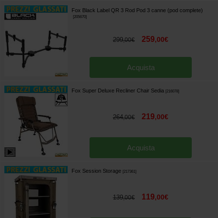
Fox Black Label QR 3 Rod Pod 3 canne (pod complete)
[
205670
]
259
,
00
€
299
,
00
€
Acquista
Fox Super Deluxe Recliner Chair Sedia
[
216078
]
219
,
00
€
264
,
00
€
Acquista
Fox Session Storage
[
217361
]
119
,
00
€
139
,
00
€