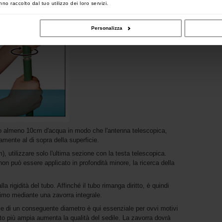
no raccolto dal tuo utilizzo dei loro servizi.
Personalizza
tto almeno 10cm d'acqua in modo che l'antenna telescopica,
tamente al di sopra della superficie.
, utilizzare solo l'ultima sezione con la testa telescopica.
non può essere applicato in profondità minore, la ricerca della
a rigidità del tubo. Affinché il tubo rimanga diritto, è quindi
timo mediante una zavorra integrale.
o e di un conseguente diametro è qui essenziale per ovvi motivi
tto più ampia aumenta la qualità del sedile. La zavorra dovrà