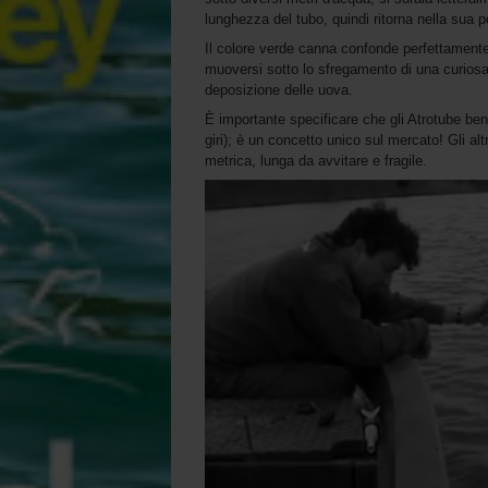
lunghezza del tubo, quindi ritorna nella sua po
Il colore verde canna confonde perfettamente 
muoversi sotto lo sfregamento di una curiosa
deposizione delle uova.
È importante specificare che gli Atrotube be
giri); è un concetto unico sul mercato! Gli altr
metrica, lunga da avvitare e fragile.