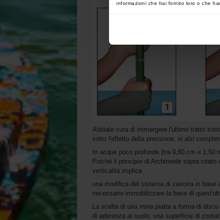
informazioni che hai fornito loro o che han
Abbiate cura di immergere l'ultimo tratto so
sotto l'effetto della pressione, si alzi comple
In acque poco profonde (tra 0,80 cm e 1,50 m)
Poiché il principio di Archimede sopra citato 
verticalità implica
una modifica del sistema di zavorra in base all
necessario immobilizzare la base di quest'ul
La scelta di una mina piatta a forma di disc
di aderenza al suolo; una superficie di conta