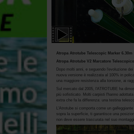
Atropa Atrotube Telescopic Marker 6.30m F
Atropa Atrotube V2 Marcatore Telescopico
Dopo molti anni, e seguendo l'evoluzione dei m
nuova versione è realizzata al 100% in policar
una maggiore resistenza alla torsione, ai ragg
Sul mercato dal 2005, l'ATROTUBE ha dimostr
più sofisticato. Molti carpisti l'hanno adottat
extra che fa la differenza: una testina telesco
L'Atrotube si comporta come un galleggiante 
sopra la superficie, ti garantisce una posizi
non deve essere trascurata nel suo montaggi