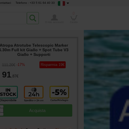
ontattaci
Telefono : +33 5 61 64 40 33
0
Il mio account
Cesto
Atropa Atrotube Telescopic Marker
6.30m Full kit Giallo + Spot Tube V3
Giallo + Supporti
-
17
%
Risparmia
19
€
111
,20
€
91
,87
€
▲
Acquista
▼