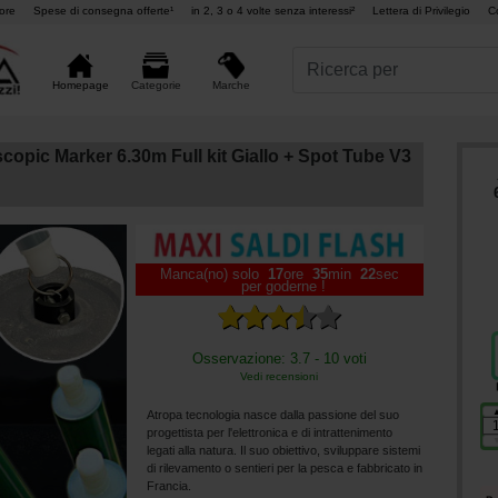
ore
Spese di consegna offerte¹
in 2, 3 o 4 volte senza interessi²
Lettera di Privilegio
C
Marche
Homepage
Categorie
copic Marker 6.30m Full kit Giallo + Spot Tube V3
Manca(no) solo
17
ore
35
min
20
sec
per goderne !
Osservazione: 3.7 - 10 voti
Vedi recensioni
Atropa tecnologia nasce dalla passione del suo
progettista per l'elettronica e di intrattenimento
legati alla natura. Il suo obiettivo, sviluppare sistemi
di rilevamento o sentieri per la pesca e fabbricato in
Francia.