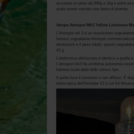
accusare un peso da 500g a 1kg e potrà esser
quale avrete versato una lastra di piombo.
Atropa Atrospot Mk3 Yellow Luminous Ma
L'Atrospot mk 3 è un nuovissimo segnalatore 
famoso segnalatore Atrospot commercializzato
dimensioni e il peso ridotti: questo segnala
42 g.
L'elettronica ottimizzata è identica a quell
L'atrospot mk3 ha un'ottima autonomia essen
batteria ricaricabile dello stesso tipo.
Il punto luce è luminoso e non diffuso. È disp
telescopica dell'Atrotube V2 o sul Kit-Mouss