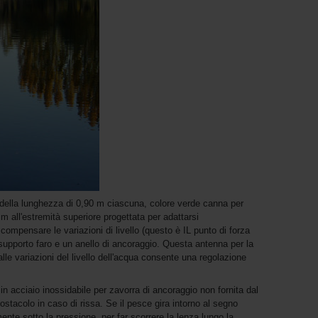
 della lunghezza di 0,90 m ciascuna, colore verde canna per
m all'estremità superiore progettata per adattarsi
compensare le variazioni di livello (questo è IL punto di forza
supporto faro e un anello di ancoraggio. Questa antenna per la
lle variazioni del livello dell'acqua consente una regolazione
in acciaio inossidabile per zavorra di ancoraggio non fornita dal
stacolo in caso di rissa. Se il pesce gira intorno al segno
mente sotto la pressione, per far scorrere la lenza lungo la