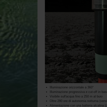
Illuminazione orizzontale a 360°
Illuminazione progressiva e cut-off in base
Visibile sull'acqua fino a 250 m al buio
Oltre 280 ore di autonomia notturna (vers
Alimentazione con una batteria alcalina L