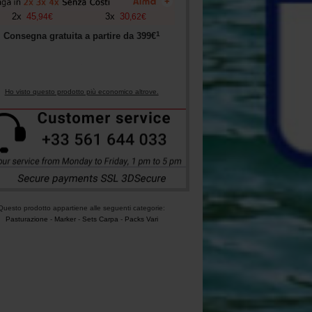
+
2
x
45
3
x
30
,
94
€
,
62
€
1
Consegna gratuita a partire da
399
€
Ho visto questo prodotto più economico altrove.
Questo prodotto appartiene alle seguenti categorie:
Pasturazione
-
Marker
-
Sets Carpa
-
Packs Vari