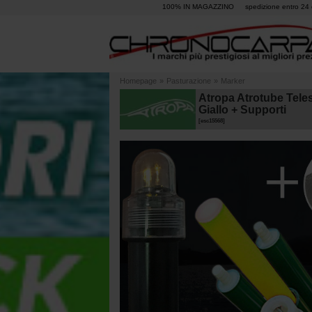
100% IN MAGAZZINO
spedizione entro 24 
Homepage
»
Pasturazione
»
Marker
Atropa Atrotube Teles
Giallo + Supporti
[
esc15568
]