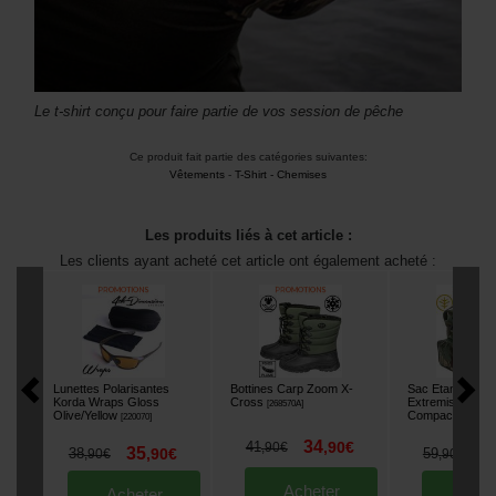
Le t-shirt conçu pour faire partie de vos session de pêche
Ce produit fait partie des catégories suivantes:
Vêtements
-
T-Shirt - Chemises
Les produits liés à cet article :
Les clients ayant acheté cet article ont également acheté :
Lunettes Polarisantes
Bottines Carp Zoom X-
Sac Etanche W
Korda Wraps Gloss
Cross
Extremis Tactica
[
268570A
]
Olive/Yellow
Compact
[
220070
]
[
226650
]
34
41
,
90
€
,
90
€
35
4
38
,
90
€
59
,
90
€
,
90
€
Acheter
Acheter
Ache