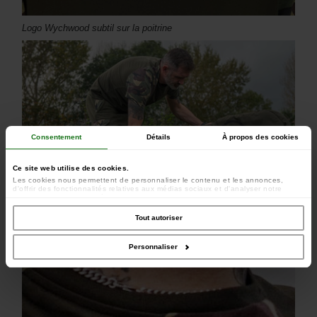
Logo Wychwood subtil sur la poitrine
Consentement
Détails
À propos des cookies
Ce site web utilise des cookies.
Les cookies nous permettent de personnaliser le contenu et les annonces,
d'offrir des fonctionnalités relatives aux médias sociaux et d'analyser notre
trafic. Nous partageons également des informations sur l'utilisation de notre site
avec nos partenaires de médias sociaux, de publicité et d'analyse, qui peuvent
combiner celles-ci avec d'autres informations que vous leur avez fournies ou
Tout autoriser
qu'ils ont collectées lors de votre utilisation de leurs services.
La coupe offre de l'espace pour bouger librement
Personnaliser