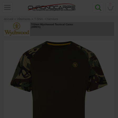
0
Accueil
»
Vêtements
»
T-Shirt - Chemises
T-Shirt Wychwood Tactical Camo
[
268967A
]