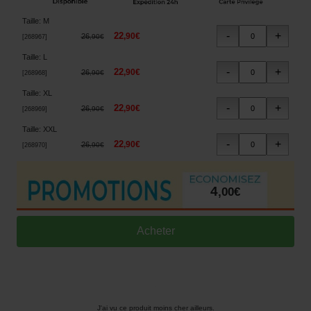
Taille
:
M
22
,
90
€
26
,
90
€
[
268967
]
Taille
:
L
22
,
90
€
26
,
90
€
[
268968
]
Taille
:
XL
22
,
90
€
26
,
90
€
[
268969
]
Taille
:
XXL
22
,
90
€
26
,
90
€
[
268970
]
4
,
00
€
J'ai vu ce produit moins cher ailleurs.