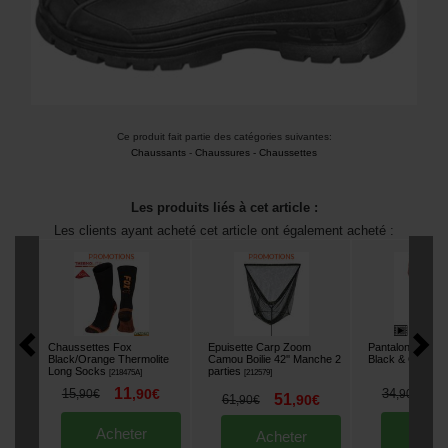
Ce produit fait partie des catégories suivantes:
Chaussants
-
Chaussures - Chaussettes
Les produits liés à cet article :
Les clients ayant acheté cet article ont également acheté :
Chaussettes Fox
Epuisette Carp Zoom
Pantalon Fox L
Black/Orange Thermolite
Camou Boilie 42'' Manche 2
Black & Orange
Long Socks
parties
[
218475A
]
[
212579
]
11
2
15
,
90
€
34
,
90
€
,
90
€
51
61
,
90
€
,
90
€
Acheter
Ache
Acheter