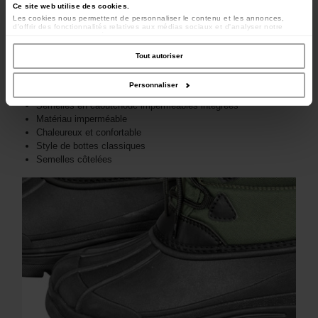
Ce site web utilise des cookies.
Les cookies nous permettent de personnaliser le contenu et les annonces,
d'offrir des fonctionnalités relatives aux médias sociaux et d'analyser notre
trafic. Nous partageons également des informations sur l'utilisation de notre site
avec nos partenaires de médias sociaux, de publicité et d'analyse, qui peuvent
combiner celles-ci avec d'autres informations que vous leur avez fournies ou
Tout autoriser
qu'ils ont collectées lors de votre utilisation de leurs services.
Personnaliser
Semelles en caoutchouc imperméables intégrées
Matériau imperméable
Chaleureux et confortable
Style de bottes classiques
Semelles côtelées