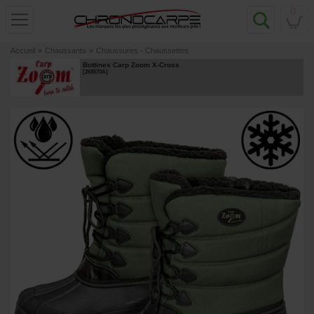
0
Accueil
»
Chaussants
»
Chaussures - Chaussettes
Bottines Carp Zoom X-Cross
[
268570A
]