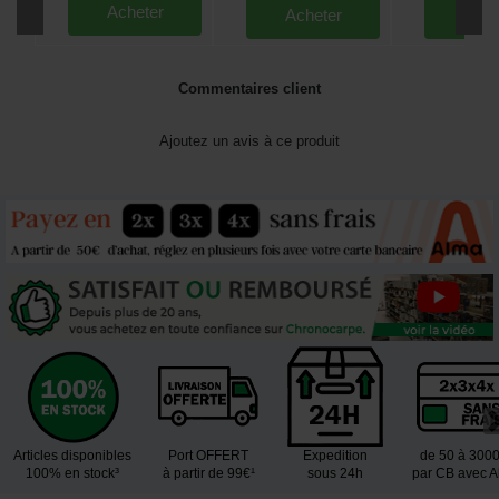
Acheter
Acheter
Ache
Commentaires client
Ajoutez un avis à ce produit
Articles disponibles
Port OFFERT
Expedition
de 50 à 300
100% en stock³
à partir de 99€¹
sous 24h
par CB avec 