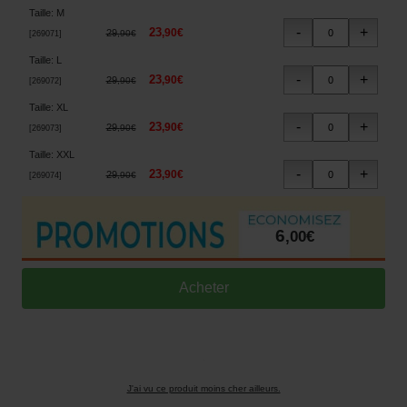
Taille
:
M
23
,
90
€
29
,
90
€
[
269071
]
Taille
:
L
23
,
90
€
29
,
90
€
[
269072
]
Taille
:
XL
23
,
90
€
29
,
90
€
[
269073
]
Taille
:
XXL
23
,
90
€
29
,
90
€
[
269074
]
6
,
00
€
J'ai vu ce produit moins cher ailleurs.