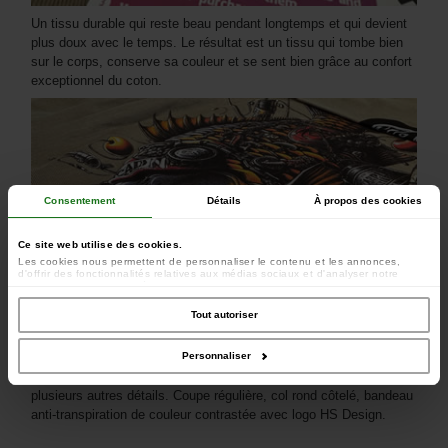
Un tissu durable qui reste beau pendant longtemps et qui devient
plus doux avec le temps. Le résultat est un tissu qui tombe bien
sur le corps, conserve sa couleur et se sent bien grâce au confort
exceptionnel du coton.
Consentement
Détails
À propos des cookies
Ce site web utilise des cookies.
Les cookies nous permettent de personnaliser le contenu et les annonces,
d'offrir des fonctionnalités relatives aux médias sociaux et d'analyser notre
trafic. Nous partageons également des informations sur l'utilisation de notre site
avec nos partenaires de médias sociaux, de publicité et d'analyse, qui peuvent
combiner celles-ci avec d'autres informations que vous leur avez fournies ou
Tout autoriser
qu'ils ont collectées lors de votre utilisation de leurs services.
Personnaliser
Le point fort est le grand imprimé graphique au dos ainsi que
plusieurs autres détails. Coupe régulière, col rond côtelé, bandeau
anti-transpiration de couleur contrastée avec logo HS Design.