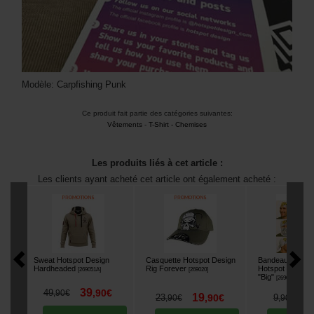
Modèle: Carpfishing Punk
Ce produit fait partie des catégories suivantes:
Vêtements
-
T-Shirt - Chemises
Les produits liés à cet article :
Les clients ayant acheté cet article ont également acheté :
Sweat Hotspot Design
Casquette Hotspot Design
Bandeau Multifo
Hardheaded
Rig Forever
Hotspot Design
[
269051A
]
[
269020
]
"Big"
[
269042
]
39
49
,
90
€
,
90
€
19
7
23
,
90
€
9
,
90
€
,
90
€