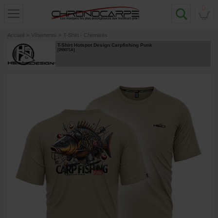
0
Accueil
»
Vêtements
»
T-Shirt - Chemises
T-Shirt Hotspot Design Carpfishing Punk
[
269071A
]