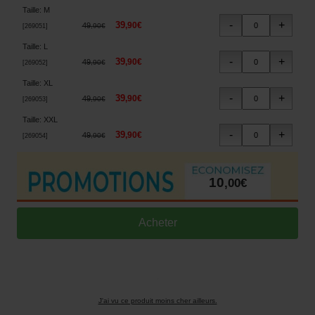
Taille
:
M
39
,
90
€
49
,
90
€
[
269051
]
Taille
:
L
39
,
90
€
49
,
90
€
[
269052
]
Taille
:
XL
39
,
90
€
49
,
90
€
[
269053
]
Taille
:
XXL
39
,
90
€
49
,
90
€
[
269054
]
10
,
00
€
J'ai vu ce produit moins cher ailleurs.