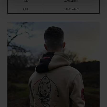
XL
107/115cm
XXL
116/124cm