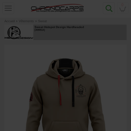
0
Accueil
»
Vêtements
»
Sweat
Sweat Hotspot Design Hardheaded
[
269051A
]