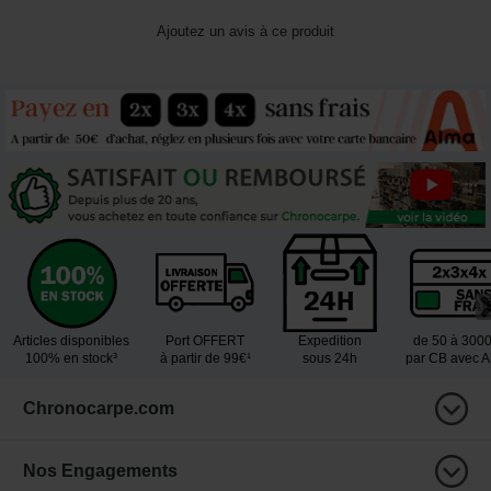
Ajoutez un avis à ce produit
Articles disponibles
Port OFFERT
Expedition
de 50 à 300
100% en stock³
à partir de 99€¹
sous 24h
par CB avec 
Chronocarpe.com
Nos Engagements