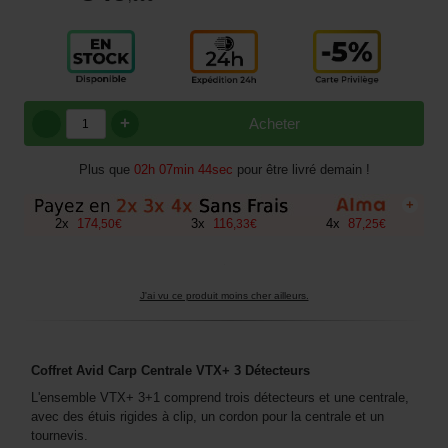
+
Acheter
Plus que
02h 07min 43sec
pour être livré demain !
+
2
x
174
3
x
116
4
x
87
,
50
€
,
33
€
,
25
€
J'ai vu ce produit moins cher ailleurs.
Coffret Avid Carp Centrale VTX+ 3 Détecteurs
L'ensemble VTX+ 3+1 comprend trois détecteurs et une centrale,
avec des étuis rigides à clip, un cordon pour la centrale et un
tournevis.