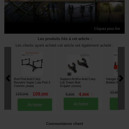
Cliquez pour lire
Les produits liés à cet article :
Les clients ayant acheté cet article ont également acheté :
Rod Pod Avid Carp
Support Arrière Avid Carp
Hanger Avid Ca
Revolve Super Low Pod 3
Lok Down Butt
Bobbin Kit
[
204835
Cannes
Gripper
[
205888
]
[
205229A
]
1
12
,
90
€
109
4
119
,
00
€
5
,
90
€
,
00
€
,
90
€
*
Acheter
Ache
Acheter
Commentaires client