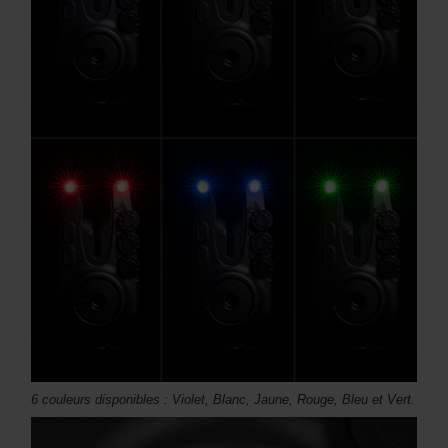
6 couleurs disponibles : Violet, Blanc, Jaune, Rouge, Bleu et Vert.