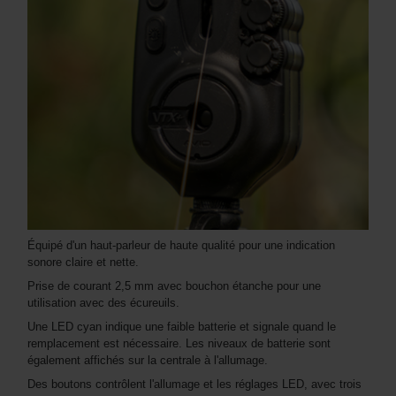
Équipé d'un haut-parleur de haute qualité pour une indication
sonore claire et nette.
Prise de courant 2,5 mm avec bouchon étanche pour une
utilisation avec des écureuils.
Une LED cyan indique une faible batterie et signale quand le
remplacement est nécessaire. Les niveaux de batterie sont
également affichés sur la centrale à l'allumage.
Des boutons contrôlent l'allumage et les réglages LED, avec trois