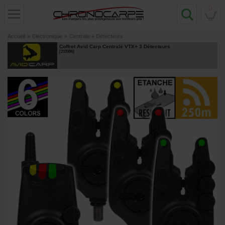
0
Accueil
»
Electronique
»
Centrale + Détecteurs
Coffret Avid Carp Centrale VTX+ 3 Détecteurs
[
203996
]