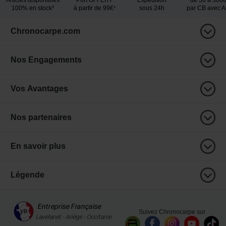
Articles disponibles
Port OFFERT
Expedition
de 50 à 300
100% en stock³
à partir de 99€¹
sous 24h
par CB avec 
Chronocarpe.com
Nos Engagements
Vos Avantages
Nos partenaires
En savoir plus
Légende
Suivez Chronocarpe sur