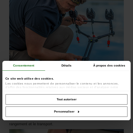
Consentement
Détails
À propos des cookies
Ce site web utilise des cookies.
Les cookies nous permettent de personnaliser le contenu et les annonces,
d'offrir des fonctionnalités relatives aux médias sociaux et d'analyser notre
trafic. Nous partageons également des informations sur l'utilisation de notre site
avec nos partenaires de médias sociaux, de publicité et d'analyse, qui peuvent
combiner celles-ci avec d'autres informations que vous leur avez fournies ou
Tout autoriser
qu'ils ont collectées lors de votre utilisation de leurs services.
Personnaliser
Le tout est livré dans un sac de transport robuste, facilitant le
rangement et le transport.