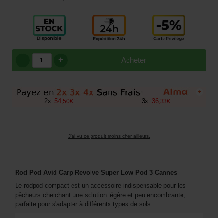
+
Acheter
+
2
x
54
3
x
36
,
50
€
,
33
€
J'ai vu ce produit moins cher ailleurs.
Rod Pod Avid Carp Revolve Super Low Pod 3 Cannes
Le rodpod compact est un accessoire indispensable pour les
pêcheurs cherchant une solution légère et peu encombrante,
parfaite pour s'adapter à différents types de sols.