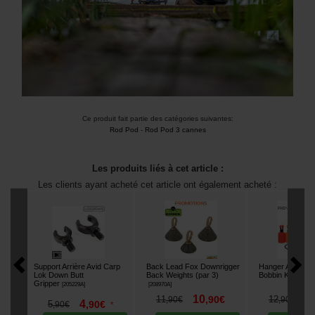
Ce produit fait partie des catégories suivantes:
Rod Pod
-
Rod Pod 3 cannes
Les produits liés à cet article :
Les clients ayant acheté cet article ont également acheté :
Support Arrière Avid Carp
Back Lead Fox Downrigger
Hanger Avid Ca
Lok Down Butt
Back Weights (par 3)
Bobbin Kit
[
204835
Gripper
[
205229A
]
[
208970A
]
10
1
11
,
90
€
12
,
90
€
,
90
€
4
5
,
90
€
,
90
€
*