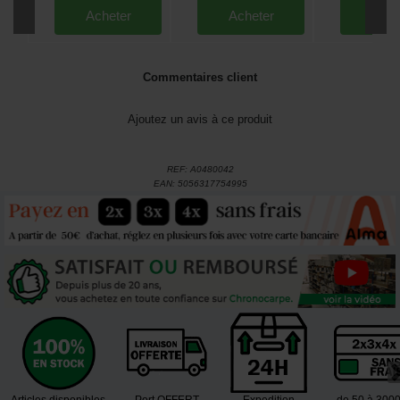
Acheter
Acheter
Ache
Commentaires client
Ajoutez un avis à ce produit
REF:
A0480042
EAN:
5056317754995