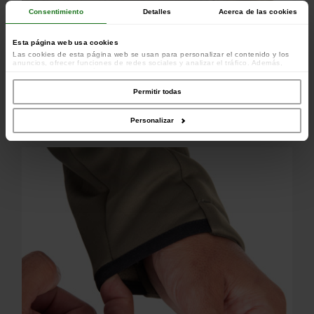
Consentimiento
Detalles
Acerca de las cookies
Esta página web usa cookies
Las cookies de esta página web se usan para personalizar el contenido y los
anuncios, ofrecer funciones de redes sociales y analizar el tráfico. Además,
compartimos información sobre el uso que haga del sitio web con nuestros
colaboradores de redes sociales, publicidad y análisis web, quienes pueden
combinarla con otra información que les haya proporcionado o que hayan
Permitir todas
recopilado a partir del uso que haya hecho de sus servicios.
Personalizar
Logo Fox discret sur la poitrine