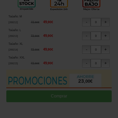
Taùaño
:
M
49
,
90
€
72
,
90
€
[
269212
]
Taùaño
:
L
49
,
90
€
72
,
90
€
[
269213
]
Taùaño
:
XL
49
,
90
€
72
,
90
€
[
269214
]
Taùaño
:
XXL
49
,
90
€
72
,
90
€
[
269215
]
23
,
00
€