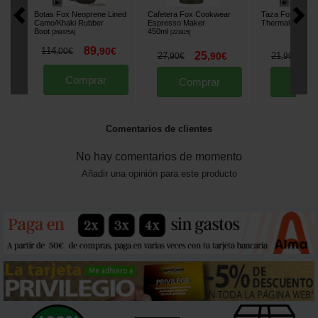
Botas Fox Neoprene Lined
Cafetera Fox Cookwear
Taza Fox Stainl
Camo/Khaki Rubber
Espresso Maker
Thermal Mug
[
22
Boot
450ml
[
268475A
]
[
221815
]
89
114
,
90
€
,
00
€
25
1
27
,
90
€
21
,
90
€
,
90
€
Comprar
Comprar
Comp
Comentarios de clientes
No hay comentarios de momento
Añadir una opinión para este producto