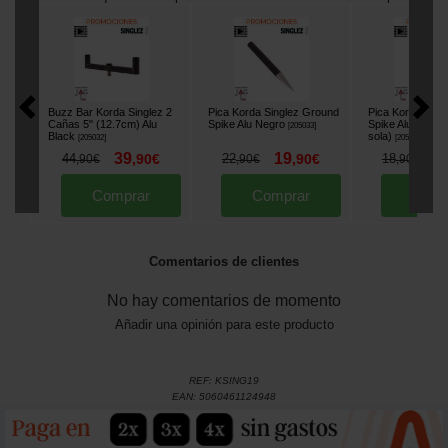
Buzz Bar Korda Singlez 2
Pica Korda Singlez Ground
Pica Korda Sing
Cañas 5" (12.7cm) Alu
Spike Alu Negro
Spike Alu Negro
[
205033
]
Black
sola)
[
205032
]
[
205034
]
39
19
1
44
,
90
€
22
,
90
€
18
,
90
€
,
90
€
,
90
€
Comprar
Comprar
Comp
Comentarios de clientes
No hay comentarios de momento
Añadir una opinión para este producto
REF:
KSING19
EAN:
5060461124948