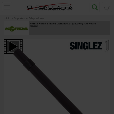
0
Inicio
»
Soportes
»
Adaptadores
Varilla Korda Singlez Upright 6.5" (16.5cm) Alu Negro
[
205026
]