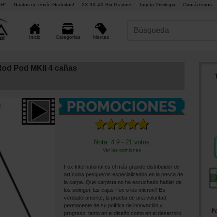
4H°
Gastos de envío Gratuitos¹
2X 3X 4X Sin Gastos²
Tarjeta Privilegio
Contáctenos
Marcas
Inicio
Categorías
Rod Pod MKII 4 cañas
Nota: 4.9 - 21 votos
Ver las opiniones
Fox International es el más grande distribuidor de
artículos pesqueros especializados en la pesca de
la carpa. Qué carpista no ha escuchado hablar de
los swinger, las cajas Fox o los micron? Es
verdaderamente, la prueba de una voluntad
permanente de su política de innovación y
progreso, tanto en el diseño como en el desarrollo