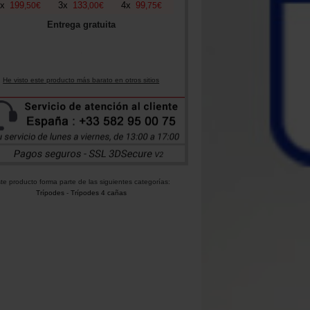
x
199
3
x
133
4
x
99
,
50
€
,
00
€
,
75
€
Entrega gratuita
He visto este producto más barato en otros sitios
te producto forma parte de las siguientes categorías:
Trípodes
-
Trípodes 4 cañas