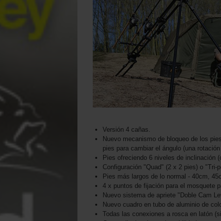
Versión 4 cañas.
Nuevo mecanismo de bloqueo de los pies 
pies para cambiar el ángulo (una rotación 
Pies ofreciendo 6 niveles de inclinación 
Configuración "Quad" (2 x 2 pies) o "Tri-
Pies más largos de lo normal - 40cm, 4
4 x puntos de fijación para el mosquete p
Nuevo sistema de apriete "Doble Cam Le
Nuevo cuadro en tubo de aluminio de colo
Todas las conexiones a rosca en latón (si