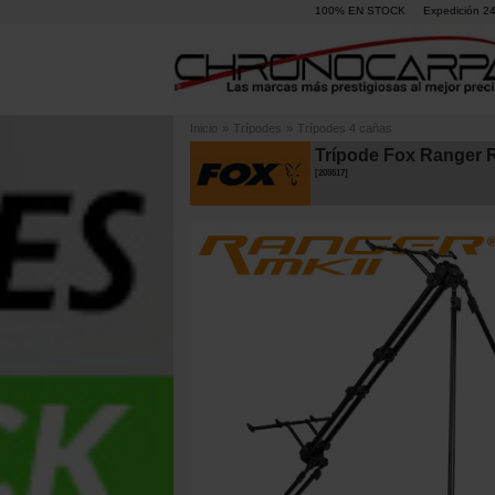
100% EN STOCK
Expedición 2
Inicio
»
Trípodes
»
Trípodes 4 cañas
Trípode Fox Ranger 
[
205517
]