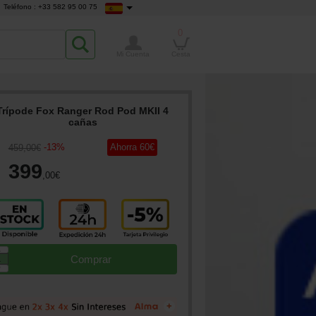
Teléfono : +33 582 95 00 75
0
Mi Cuenta
Cesta
Trípode Fox Ranger Rod Pod MKII 4
cañas
-
13
%
Ahorra
60
€
459
,00
€
399
,00
€
▲
Comprar
▼
+