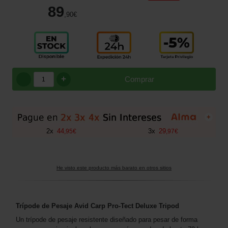
89
,90
€
+
Comprar
+
2
x
44
3
x
29
,
95
€
,
97
€
He visto este producto más barato en otros sitios
Trípode de Pesaje Avid Carp Pro-Tect Deluxe Tripod
Un trípode de pesaje resistente diseñado para pesar de forma