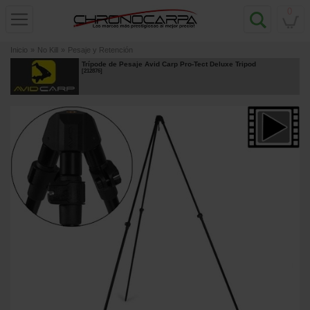
0
Inicio
»
No Kill
»
Pesaje y Retención
Trípode de Pesaje Avid Carp Pro-Tect Deluxe Tripod
[
212876
]