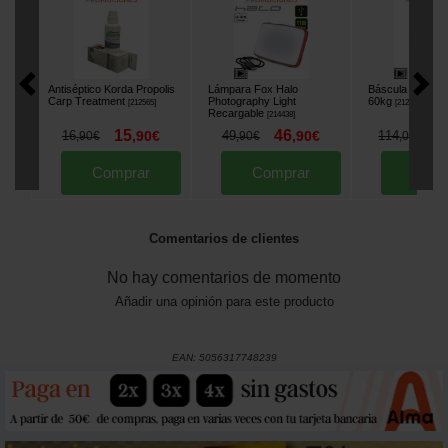
Antiséptico Korda Propolis
Lámpara Fox Halo
Báscula Digital 
Carp Treatment
Photography Light
60kg
[
212565
]
[
212004
]
Recargable
[
214438
]
15
46
9
16
,
90
€
49
,
90
€
114
,
90
€
,
90
€
,
00
€
Comprar
Comprar
Comp
Comentarios de clientes
No hay comentarios de momento
Añadir una opinión para este producto
EAN:
5056317748239