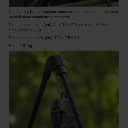
Compacto y liviano, también viene con una bolsa con cordón para
un fácil almacenamiento y transporte.
Dimensiones abierto (cm): Alto 116,5-211,5 x Ancho 85-168 x
Profundidad 85-168
Dimensiones cerrado (cm): 127 x 7,5 x 7,5
Peso: 1,61 kg