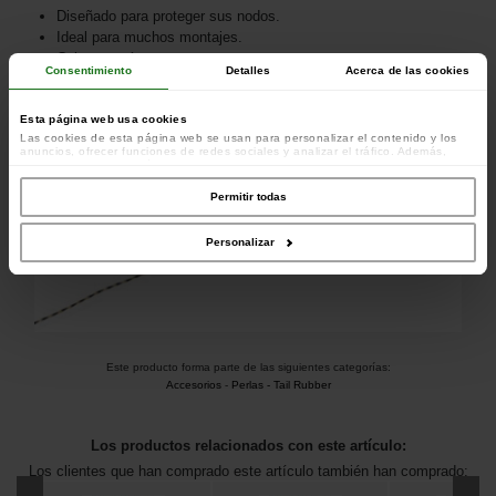
Diseñado para proteger sus nodos.
Ideal para muchos montajes.
Color: marrón transparente.
Consentimiento
Detalles
Acerca de las cookies
Esta página web usa cookies
Las cookies de esta página web se usan para personalizar el contenido y los
anuncios, ofrecer funciones de redes sociales y analizar el tráfico. Además,
compartimos información sobre el uso que haga del sitio web con nuestros
colaboradores de redes sociales, publicidad y análisis web, quienes pueden
combinarla con otra información que les haya proporcionado o que hayan
Permitir todas
recopilado a partir del uso que haya hecho de sus servicios.
Personalizar
Este producto forma parte de las siguientes categorías:
Accesorios
-
Perlas - Tail Rubber
Los productos relacionados con este artículo:
Los clientes que han comprado este artículo también han comprado: