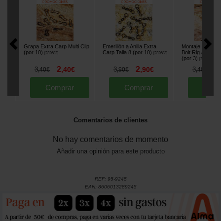
Grapa Extra Carp Multi Clip
Emerillón a Anilla Extra
Montaje Extra C
(por 10)
Carp Talla 8 (por 10)
Bolt Rig & Camo
[
232682
]
[
232683
]
(por 3)
[
232686
]
2
2
2
3
,
40
€
3
,
90
€
3
,
40
€
,
90
€
,
40
€
Comprar
Comprar
Comp
Comentarios de clientes
No hay comentarios de momento
Añadir una opinión para este producto
REF:
95-9245
EAN:
8606013289245