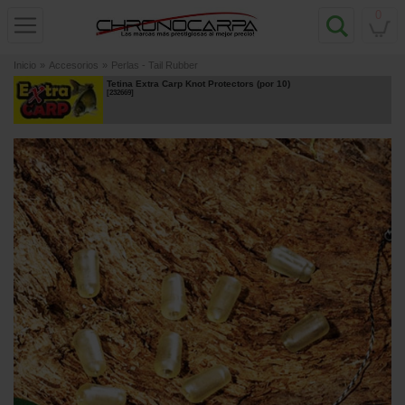
0
Inicio
»
Accesorios
»
Perlas - Tail Rubber
Tetina Extra Carp Knot Protectors (por 10)
[
232669
]