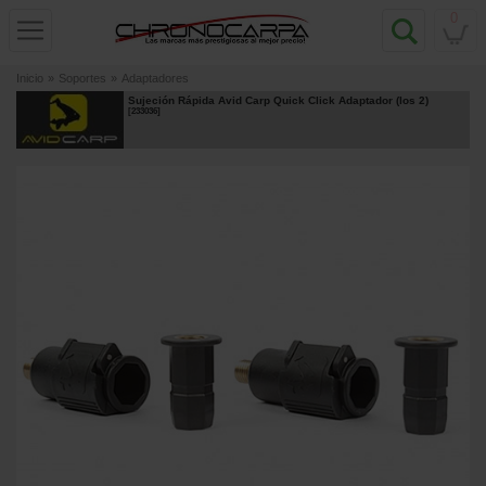
0
Inicio
»
Soportes
»
Adaptadores
Sujeción Rápida Avid Carp Quick Click Adaptador (los 2)
[
233036
]