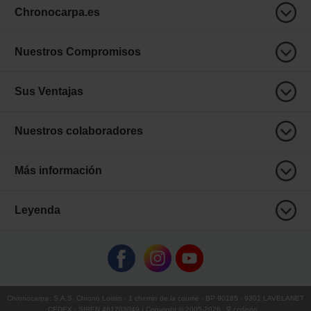
Chronocarpa.es
Nuestros Compromisos
Sus Ventajas
Nuestros colaboradores
Más información
Leyenda
Chronocarpa
:
S.A.S. Chrono Loisirs
- 1 chemin de la coume - BP 90185 - 9301 LAVELANET
CEDEX - SIREN 481703049 | Copyright © 2005-
2026
∇ ccdispo