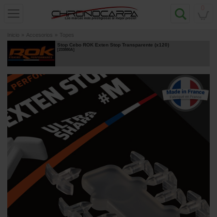
0
Inicio
»
Accesorios
»
Topes
Stop Cebo ROK Exten Stop Transparente (x120)
[
233880A
]