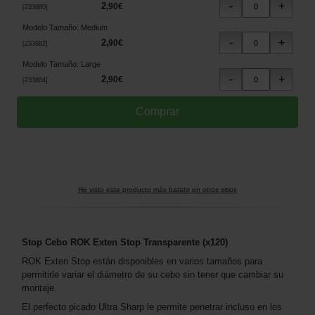
2
,
90
€
[
233880
]
Modelo Tamaño
:
Medium
2
,
90
€
[
233882
]
Modelo Tamaño
:
Large
2
,
90
€
[
233884
]
He visto este producto más barato en otros sitios
Stop Cebo ROK Exten Stop Transparente (x120)
ROK Exten Stop están disponibles en varios tamaños para
permitirle variar el diámetro de su cebo sin tener que cambiar su
montaje.
El perfecto picado Ultra Sharp le permite penetrar incluso en los