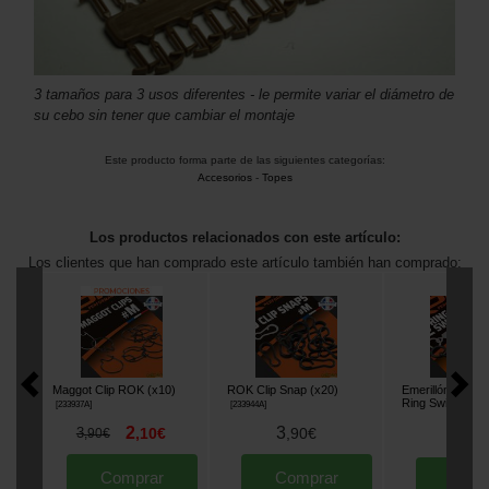
3 tamaños para 3 usos diferentes - le permite variar el diámetro de
su cebo sin tener que cambiar el montaje
Este producto forma parte de las siguientes categorías:
Accesorios
-
Topes
Los productos relacionados con este artículo:
Los clientes que han comprado este artículo también han comprado:
Maggot Clip ROK (x10)
ROK Clip Snap (x20)
Emerillón con An
Ring Swivel T8 
[
233937A
]
[
233944A
]
2
3
3
,
10
€
,
90
€
,
90
€
3
,
90
Comprar
Comprar
Comp