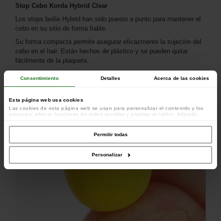
Stop Cebo Korda Hybrid Clear
Los stops boilie Hybrid han sido puesto a punto para mantener el
cebo en su sitio de forma fiable.
Su forma compacta permite asegurar eficazmente la sujeción del
cebo en el hair. Están hechos de plástico y se pueden quitar
fácilmente de la plaqueta.
Condicionado en 2 plaquetas - Color: Clear (transparente).
Consentimiento
Detalles
Acerca de las cookies
Esta página web usa cookies
Las cookies de esta página web se usan para personalizar el contenido y los
anuncios, ofrecer funciones de redes sociales y analizar el tráfico. Además,
compartimos información sobre el uso que haga del sitio web con nuestros
colaboradores de redes sociales, publicidad y análisis web, quienes pueden
combinarla con otra información que les haya proporcionado o que hayan
Permitir todas
recopilado a partir del uso que haya hecho de sus servicios.
Personalizar