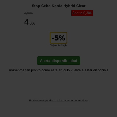
Stop Cebo Korda Hybrid Clear
Ahorra
0
,30
€
4
,90
€
4
,60
€
Alerta disponibilidad
Avísenme tan pronto como este artículo vuelva a estar disponible
He visto este producto más barato en otros sitios