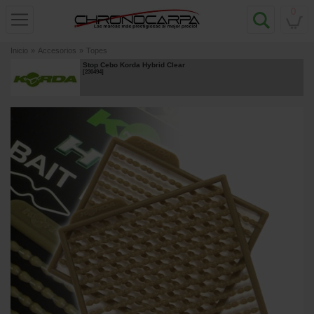
0
Inicio
»
Accesorios
»
Topes
Stop Cebo Korda Hybrid Clear
[
230494
]