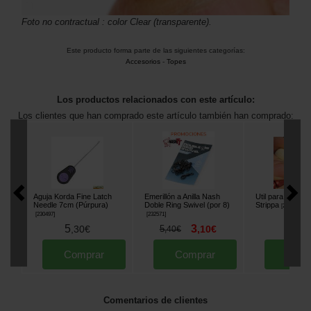
Foto no contractual : color Clear (transparente).
Este producto forma parte de las siguientes categorías:
Accesorios
-
Topes
Los productos relacionados con este artículo:
Los clientes que han comprado este artículo también han comprado:
Aguja Korda Fine Latch
Emerillón a Anilla Nash
Util para desnu
Needle 7cm (Púrpura)
Doble Ring Swivel (por 8)
Strippa
[
230495
]
[
230497
]
[
232571
]
5
3
8
,
30
€
5
,
10
€
,
90
,
40
€
Comprar
Comprar
Comp
Comentarios de clientes